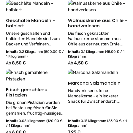
Geschälte Mandeln -
Walnusskerne aus Chile -
halbiert
handverlesen
Unsere geschälten und
Die frisch geknackten
halbierten Mandeln sind zum
Walnusskerne stammen aus
Backen und Verfeinern
Chile aus der neusten Ernte.
geeignet. nussiges Aroma süß-
würzig-röstiges Aroma
Inhalt:
0.2 Kilogramm
(500,00 € /
Inhalt:
0.1 Kilogramm
(45,00 € / 1
lieblich kräftiger
butterige Note nussartiger
1 Kilogramm)
Kilogramm)
Mandelgeschmack mit Liebe
Geschmack besonders groß
Regulärer Preis:
8,50 €
Regulärer Preis:
4,50 €
Ab
Ab
von Hand verpackt Die Früchte
mit Liebe von Hand verpackt
des Mandelbaum oder -
Die chilenischen Walnusskerne
strauchs schmecken leicht
sind für Ihren besonders
süß und haben einen vollen
ausgewogenen Geschmack
Marcona Salzmandeln
nussigen Geschmack. Das
und Ihre Größe bekannt. Der
Frisch gemahlene
Handverlesene, feine
süß-liebliche Aroma ist
Walnussbaum wirft jährlich ein
Pistazien
Mandelkerne - ein leckerer
vorallem in der Bäckerei und
große Ernte ab. In der Regel
Snack für Zwischendurch.
Die grünen Pistazien werden
Süßwarenherstellung beliebt.
fallen die reifen Früchte
knackige Konsistenz salziger
bei Bestellung frisch für Sie
Mandelmilch, Mandelmus,
zwischen September und
Knabberspaß intensiver
gemahlen. fruchtig-nussiges
Mandelkuchen, Mandelgebäck,
Oktober von den Bäumen.
Geschmack mit Liebe von
Aroma leichte Süße kräftiger
Torten und Kuchen - ob als
Nach ihrer Trocknung sind sie
Inhalt:
0.05 Kilogramm
(120,00 €
Inhalt:
0.15 Kilogramm
(53,00 € / 1
Hand gepackt Unsere Marcona
Pistazien-Geschmack
Verzierung oder Zutat: der
recht lange haltbar und können
/ 1 Kilogramm)
Kilogramm)
Salzmandeln sind ein toller
schönes Grün mit Liebe von
marzipanartige Geschmack
sehr vielseitig in der
Regulärer Preis:
6,00 €
Regulärer Preis:
7,95 €
Ab