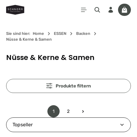
Zum Hauptinhalt springen
Waren
Sie sind hier:
Home
ESSEN
Backen
Nüsse & Kerne & Samen
Nüsse & Kerne & Samen
Produkte filtern
1
2
Seite
Seite