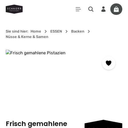
Zum Hauptinhalt springen
Waren
Sie sind hier:
Home
ESSEN
Backen
Nüsse & Kerne & Samen
Bildergalerie überspringen
Frisch gemahlene