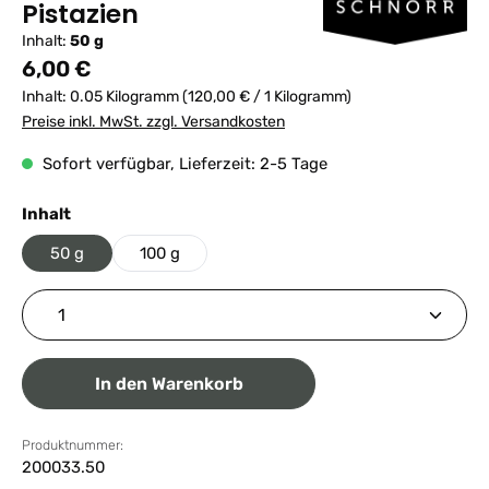
Pistazien
Inhalt:
50 g
Regulärer Preis:
6,00 €
Inhalt:
0.05 Kilogramm
(120,00 € / 1 Kilogramm)
Preise inkl. MwSt. zzgl. Versandkosten
Sofort verfügbar, Lieferzeit: 2-5 Tage
auswählen
Inhalt
50 g
100 g
Produkt Anzahl: Gib den gewünschten Wert ein ode
In den Warenkorb
Produktnummer:
200033.50