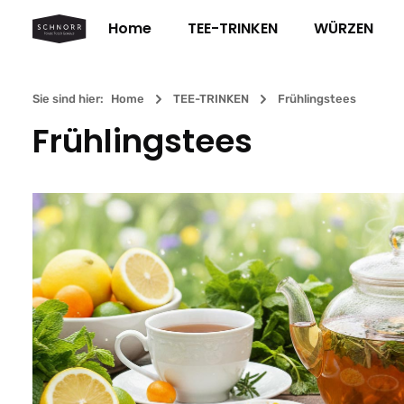
m Hauptinhalt springen
Zur Suche springen
Zur Hauptnavigation springen
Home
TEE-TRINKEN
WÜRZEN
Sie sind hier:
Home
TEE-TRINKEN
Frühlingstees
Frühlingstees