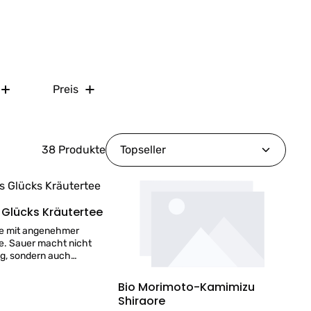
Preis
38 Produkte
 Glücks Kräutertee
ee mit angenehmer
e. Sauer macht nicht
ig, sondern auch
trusnoten süßliches
Bio Morimoto-Kamimizu
ebe von Hand verpackt
Shiraore
s Glücks, ist das woraus