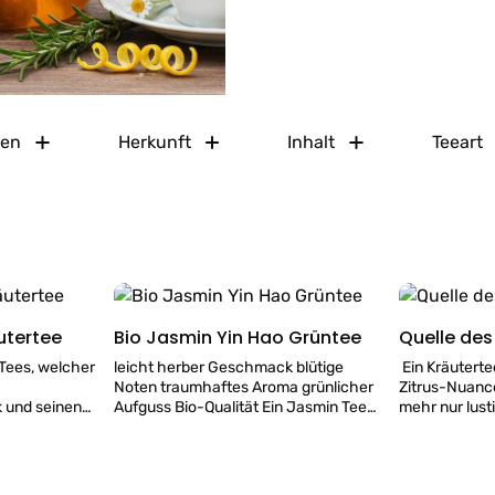
ten
Herkunft
Inhalt
Teeart
utertee
Bio Jasmin Yin Hao Grüntee
Quelle des
 Tees, welcher
leicht herber Geschmack blütige
Ein Kräutert
Noten traumhaftes Aroma grünlicher
Zitrus-Nuanc
 und seinen
Aufguss Bio-Qualität Ein Jasmin Tee
mehr nur lust
den
für besondere Anlässe! Dieser Tee
glücklich. feiner Geschmack
wurde mit frischen Jasminblüten
angenehme Zi
fguss mit
geschichtet und gelagert und erhält
Aroma mit Li
er
dadurch einen ganz besonderen
Die Quelle de