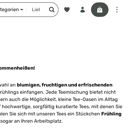
Du hast 0 Produkte auf dem Merkze
Warenkorb enthäl
DIE SCHNORR-STORY
ategorien
lkommenheißen!
wahl an
blumigen, fruchtigen und erfrischenden
Frühlings einfangen. Jede Teemischung bietet nicht
ern auch die Möglichkeit, kleine Tee-Oasen im Alltag
 hochwertige, sorgfältig kuratierte Tees, mit denen Sie
len Sie sich mit unseren Tees ein Stückchen
Frühling
 sogar an Ihren Arbeitsplatz.