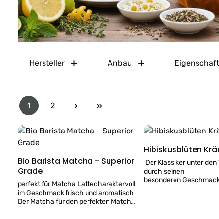
Hersteller
Anbau
Eigenschaf
1
2
Seite
Seite
Hibiskusblüten Krä
Bio Barista Matcha - Superior
Der Klassiker unter den
Grade
durch seinen
besonderen Geschmack
perfekt für Matcha Lattecharaktervoll
schön roten Aufguss je
im Geschmack frisch und aromatisch
begeistert. säuerlich süßer
Der Matcha für den perfekten Matcha
Geschmack tiefroter Au
Latte Genuss. Charaktervoll im
Liebe von Hand verpackt D