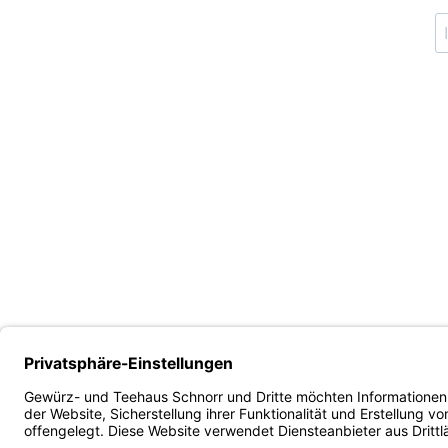
60311 Frankfur
erfrischenden Aufguss. Aber auch mit warmen
Wasser aufgegossen, ergibt sich ein wundervoll
süßer und voller Tee. Zubereitung: 1 Beutel auf
300 ml, kaltes Wasser, erster Aufguss ca. 2
Minuten, weitere Aufgüsse ebenfalls 2 Minuten
Zutaten: Grüner Tee* *aus kontrolliert
biologischem Anbaunicht-EU-Landwirtschaft
Herkunft: Japan Verpackung: Im praktischen
Nachfüllbeutel Verantwortlicher
Lebensmittelunternehmer:Marimo GmbH,
Muenchener Str. 45, 60329 Frankfurt am Main Bio
Kontrollstelle: DE-ÖKO-039 Bitte kühl und trocken
lagern.
Produktgalerie überspringen
40
%
38
%
2025 Teesta Valley DJ1 Flugtee
2025 Teesta
FTGFOP1 Darjeeling
FTGFOP1 Dar