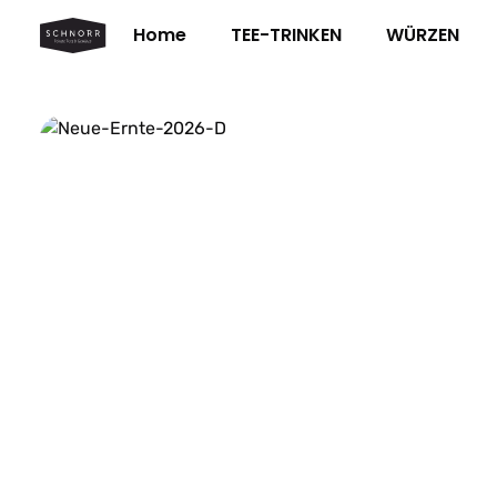
m Hauptinhalt springen
Zur Suche springen
Zur Hauptnavigation springen
Home
TEE-TRINKEN
WÜRZEN