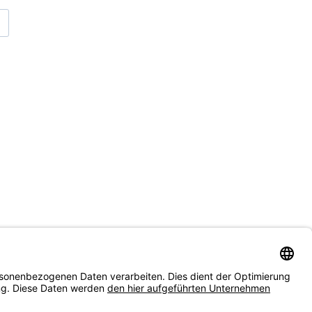
39
%
gtee
2025 Bio Marybong DJ1 Flugtee
FTGFOP1 Darjeeling