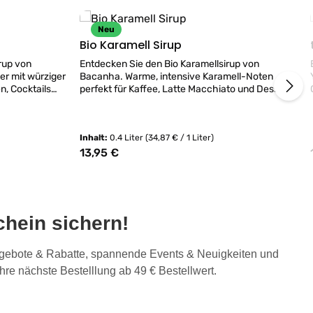
Neu
Bio Karamell Sirup
rup von
Entdecken Sie den Bio Karamellsirup von
er mit würziger
Bacanha. Warme, intensive Karamell-Noten
n, Cocktails
perfekt für Kaffee, Latte Macchiato und Desserts.
Inhalt:
0.4 Liter
(34,87 € / 1 Liter)
13,95 €
Regulärer Preis:
hein sichern!
Gib den gewünschten Wert ein oder benut
Produkt Anzahl: Gib den ge
Angebote & Rabatte, spannende Events & Neuigkeiten und
Ihre nächste Bestelllung ab 49 € Bestellwert.