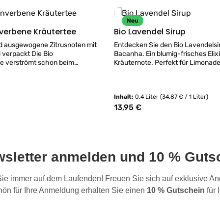
Neu
nverbene Kräutertee
Bio Lavendel Sirup
nd ausgewogene Zitrusnoten mit
Entdecken Sie den Bio Lavendelsi
packt Die Bio
Bacanha. Ein blumig-frisches Elixi
e verströmt schon beim
Kräuternote. Perfekt für Limonade
hellen, zitronig-frischen Duft. Ihr
und feine Desserts.
t weich, rund und klar, mit einer
itrusnote und einem milden,
Inhalt:
0.4 Liter
(34,87 € / 1 Liter)
ang. Diese Kräuterpflanze wird
gen ihres wohligen, beruhigenden
13,95 €
:
Regulärer Preis:
hätzt und ist sowohl heiß als
wunderbarer Genuss. Ein
chter Kräutertee, pur, natürlich und
r Bio-Qualität.Zubereitung: 2 EL auf
ene*
wsletter anmelden und 10 % Gutsc
rt biologischem Anbau
Produkt Anzahl: 
hinweise: Vor Wärme und
chützen. Verpackung:
 Sie immer auf dem Laufenden! Freuen Sie sich auf exklusive 
m praktischen Nachfüllbeutel. Bio
ön für Ihre Anmeldung erhalten Sie einen
10 % Gutschein
für 
39 Verantwortlicher
nternehmer: Gewürz- und
rr & Co. GmbH, Neue Kräme 28,