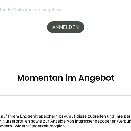
t am Main
ANMELDEN
Momentan im Angebot
40
%
 Valley DJ1 Flugtee
2025 Bio Marybong DJ1 Flu
jeeling
FTGFOP1 Darjeeling