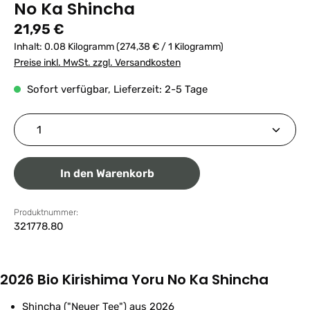
No Ka Shincha
Regulärer Preis:
21,95 €
Inhalt:
0.08 Kilogramm
(274,38 € / 1 Kilogramm)
Preise inkl. MwSt. zzgl. Versandkosten
Sofort verfügbar, Lieferzeit: 2-5 Tage
Produkt Anzahl: Gib den gewünschten Wert ein ode
In den Warenkorb
Produktnummer:
321778.80
2026 Bio Kirishima Yoru No Ka Shincha
Shincha ("Neuer Tee") aus 2026