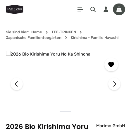
Zum Hauptinhalt springen
Waren
Sie sind hier:
Home
TEE-TRINKEN
Japanische Familienteegärten
Kirishima - Familie Hayashi
Bildergalerie überspringen
2026 Bio Kirishima Yoru
Marimo GmbH