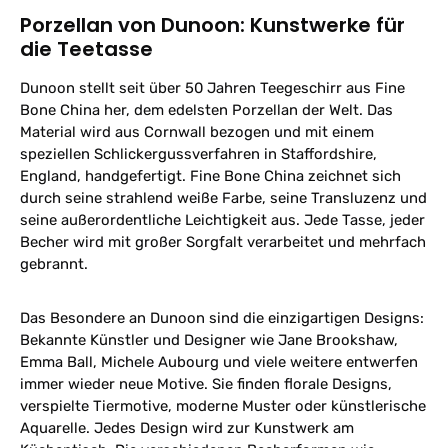
oder Silber) enthalten, auch in
der Mikrowelle verwendet
Knochenporzellan)
Fassungsvermögen: 0,45 L
Porzellan von Dunoon: Kunstwerke für
der Mikrowelle verwendet
werden. Diese Dunoon-Tasse
Fassungsvermögen: 0,45 L
Stil: Skye Dunoon-Tassen sind
werden. Diese Dunoon-Tasse
die Teetasse
wurde in Staffordshire,
Stil: Skye Dunoon-Tassen sind
spülmaschinengeeignet, die
wurde in Staffordshire,
England, nach traditioneller
spülmaschinengeeignet, die
dekorativen Farben können
England, nach traditioneller
Familienmethode in 3.
dekorativen Farben können
über einen langen Zeitraum
Dunoon stellt seit über 50 Jahren Teegeschirr aus Fine
Familienmethode in 3.
Generation handgefertigt und
über einen langen Zeitraum
jedoch verblassen, je nach Art
Bone China her, dem edelsten Porzellan der Welt. Das
Generation handgefertigt und
zeichnet sich durch ein
jedoch verblassen, je nach Art
des Spülmittels, besonders
Material wird aus Cornwall bezogen und mit einem
zeichnet sich durch ein
modernes Design aus.
des Spülmittels, besonders
wenn die Tasse 22 Karat Gold
modernes Design aus.
speziellen Schlickergussverfahren in Staffordshire,
wenn die Tasse 22 Karat Gold
oder andere Metalle enthält.
oder andere Metalle enthält.
Die Tassen dürfen, wenn sie
England, handgefertigt. Fine Bone China zeichnet sich
Die Tassen dürfen, wenn sie
keine Metalle (wie z.B. Gold
durch seine strahlend weiße Farbe, seine Transluzenz und
keine Metalle (wie z.B. Gold
oder Silber) enthalten, auch in
seine außerordentliche Leichtigkeit aus. Jede Tasse, jeder
oder Silber) enthalten, auch in
der Mikrowelle verwendet
Becher wird mit großer Sorgfalt verarbeitet und mehrfach
der Mikrowelle verwendet
werden. Diese Dunoon-Tasse
gebrannt.
werden. Diese Dunoon-Tasse
wurde in Staffordshire,
wurde in Staffordshire,
England, nach traditioneller
England, nach traditioneller
Familienmethode in 3.
Das Besondere an Dunoon sind die einzigartigen Designs:
Familienmethode in 3.
Generation handgefertigt und
Generation handgefertigt und
zeichnet sich durch ein
Bekannte Künstler und Designer wie Jane Brookshaw,
zeichnet sich durch ein
modernes Design aus.
Emma Ball, Michele Aubourg und viele weitere entwerfen
modernes Design aus.
immer wieder neue Motive. Sie finden florale Designs,
verspielte Tiermotive, moderne Muster oder künstlerische
Aquarelle. Jedes Design wird zur Kunstwerk am