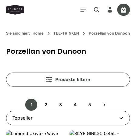
Zum Hauptinhalt springen
Waren
Sie sind hier:
Home
TEE-TRINKEN
Porzellan von Dunoon
Porzellan von Dunoon
Produkte filtern
1
2
3
4
5
Seite
Seite
Seite
Seite
Seite