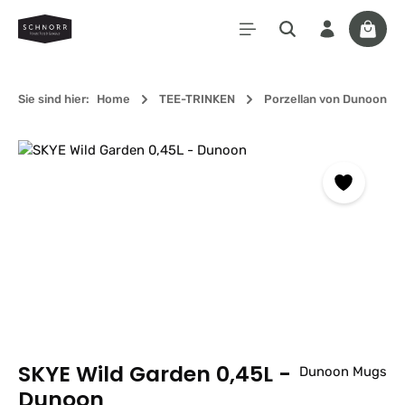
Zum Hauptinhalt springen
Waren
Sie sind hier:
Home
TEE-TRINKEN
Porzellan von Dunoon
Bildergalerie überspringen
SKYE Wild Garden 0,45L -
Dunoon Mugs
Dunoon