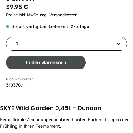
Regulärer Preis:
39,95 €
Preise inkl. MwSt. zzgl. Versandkosten
Sofort verfügbar, Lieferzeit: 2-5 Tage
Produkt Anzahl: Gib den gewünschten Wert ein ode
In den Warenkorb
Produktnummer:
310378.1
SKYE Wild Garden 0,45L - Dunoon
Feine florale Zeichnungen in ihren bunten Farben, bringen den
Frühling in Ihren Teemoment.