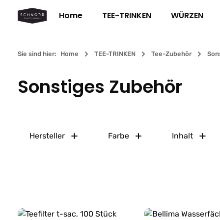
m Hauptinhalt springen
Zur Suche springen
Zur Hauptnavigation springen
Home
TEE-TRINKEN
WÜRZEN
Sie sind hier:
Home
TEE-TRINKEN
Tee-Zubehör
Son
Sonstiges Zubehör
Hersteller
Farbe
Inhalt