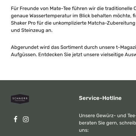
Genuss, Gesundheit un
Für Freunde von Mate-Tee führen wir die traditionell
Achtsamkeit. Die Ausga
seine kulturelle Bedeutu
genaue Wassertemperatur im Blick behalten möchte, fi
europäische Matcha-Tr
Shaker Pro für die unkomplizierte Matcha-Zubereitung 
Bars sowie Wettbewerbe
und Steinzeug an.
die jahrhundertealte Tra
Qualität der Herstellung
Augen zu verlieren. Eine
Matcha bewusst zu geni
Abgerundet wird das Sortiment durch unsere t-Magaz
jeder Form. Gründer un
Aufgüssen. Entdecken Sie jetzt unsere vielseitige Aus
Herausgeber: Olaf Tarm
24x19x0,5cm
Service-Hotline
Unsere Gewürz- und Tee
beraten Sie gern, schrei
uns: