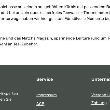
d
e Calebasse aus einem ausgehöhlten Kürbis mit passendem Bo
be beleuchtet
ng,
ndet bei uns ein quecksilberfreies Teewasser-Thermometer 
ends und -
unterwegs haben wir hier gelistet. Für stilvolle Momente 
, ohne dabei
dition und
 aus den
 Einladung,
eßen – in
ine und das Matcha Magazin, spannende Lektüre rund um T
d
wahl an Tee-Zubehör.
as Maße:
Service
Untern
-Experten
Impressum
Versand 
ben Sie
Zahlung
AGB