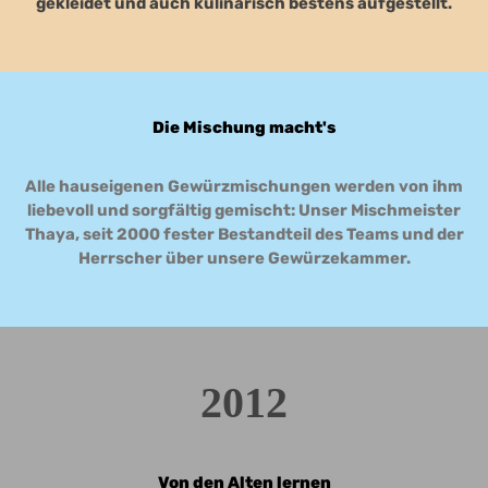
gekleidet und auch kulinarisch bestens aufgestellt.
Die Mischung macht's
Alle hauseigenen Gewürzmischungen werden von ihm
liebevoll und sorgfältig gemischt: Unser Mischmeister
Thaya, seit 2000 fester Bestandteil des Teams und der
Herrscher über unsere Gewürzekammer.
2012
Von den Alten lernen