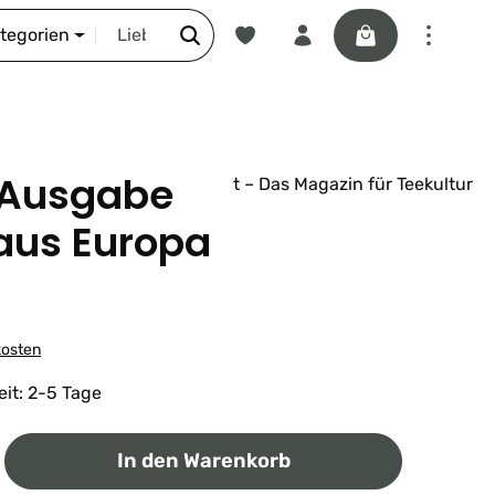
Du hast 0 Produkte auf dem Merkze
Warenkorb enthäl
DIE SCHNORR-STORY
ategorien
 Ausgabe
t – Das Magazin für Teekultur
 aus Europa
kosten
eit: 2-5 Tage
ib den gewünschten Wert ein oder benutz
In den Warenkorb