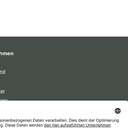
ehmen
und
der
gen
eiten