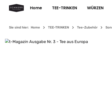
m Hauptinhalt springen
Zur Suche springen
Zur Hauptnavigation springen
Home
TEE-TRINKEN
WÜRZEN
Sie sind hier:
Home
TEE-TRINKEN
Tee-Zubehör
Son
Bildergalerie überspringen