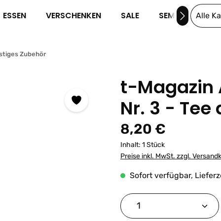
ESSEN
VERSCHENKEN
SALE
SEMINARE
Alle K
stiges Zubehör
t-Magazin
Nr. 3 - Tee
Regulärer Preis:
8,20 €
Inhalt:
1 Stück
Preise inkl. MwSt. zzgl. Versand
Sofort verfügbar, Lieferz
Produkt Anzahl: G