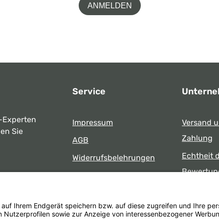
ANMELDEN
Service
Untern
-Experten
Impressum
Versand 
ben Sie
Zahlung
AGB
Echtheit 
Widerrufsbelehrungen
Bewertun
Datenschutz
uns
Öffnungsz
Barrierefreiheit
Laden
 17:00 Uhr