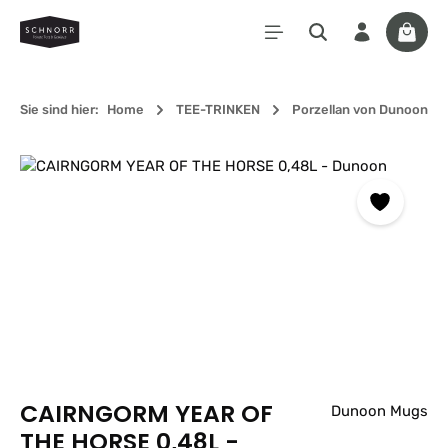
Zum Hauptinhalt springen
Waren
Sie sind hier:
Home
TEE-TRINKEN
Porzellan von Dunoon
Bildergalerie überspringen
CAIRNGORM YEAR OF
Dunoon Mugs
THE HORSE 0,48L -