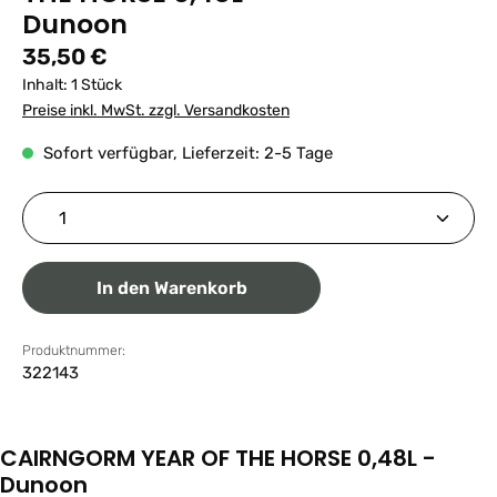
Dunoon
Regulärer Preis:
35,50 €
Inhalt:
1 Stück
Preise inkl. MwSt. zzgl. Versandkosten
Sofort verfügbar, Lieferzeit: 2-5 Tage
Produkt Anzahl: Gib den gewünschten Wert ein ode
In den Warenkorb
Produktnummer:
322143
CAIRNGORM YEAR OF THE HORSE 0,48L -
Dunoon