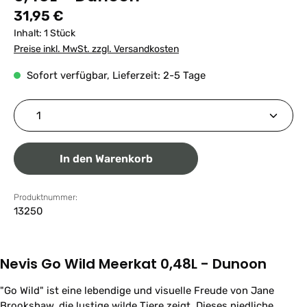
Regulärer Preis:
31,95 €
Inhalt:
1 Stück
Preise inkl. MwSt. zzgl. Versandkosten
Sofort verfügbar, Lieferzeit: 2-5 Tage
Produkt Anzahl: Gib den gewünschten Wert ein ode
In den Warenkorb
Produktnummer:
13250
Nevis Go Wild Meerkat 0,48L - Dunoon
"Go Wild" ist eine lebendige und visuelle Freude von Jane
Brookshaw, die lustige wilde Tiere zeigt. Dieses niedliche