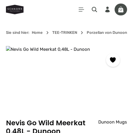
Zum Hauptinhalt springen
Waren
Sie sind hier:
Home
TEE-TRINKEN
Porzellan von Dunoon
Bildergalerie überspringen
Nevis Go Wild Meerkat
Dunoon Mugs
0,48L - Dunoon