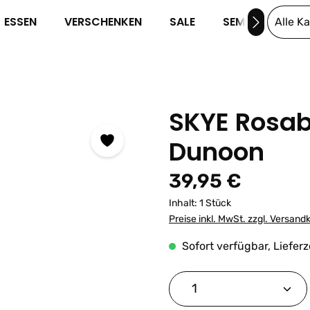
ESSEN
VERSCHENKEN
SALE
SEMINARE
Alle K
SKYE Rosab
Dunoon
Regulärer Preis:
39,95 €
Inhalt:
1 Stück
Preise inkl. MwSt. zzgl. Versand
Sofort verfügbar, Lieferz
Produkt Anzahl: G