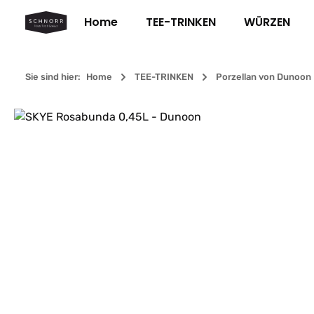
m Hauptinhalt springen
Zur Suche springen
Zur Hauptnavigation springen
Home
TEE-TRINKEN
WÜRZEN
Sie sind hier:
Home
TEE-TRINKEN
Porzellan von Dunoon
Bildergalerie überspringen