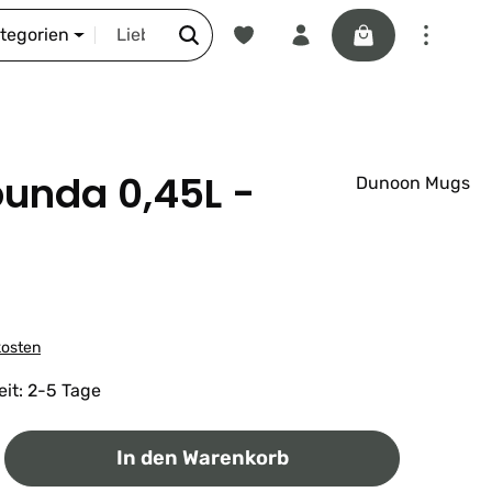
Du hast 0 Produkte auf dem Merkze
Warenkorb enthäl
DIE SCHNORR-STORY
ategorien
unda 0,45L -
Dunoon Mugs
kosten
eit: 2-5 Tage
ib den gewünschten Wert ein oder benutz
In den Warenkorb