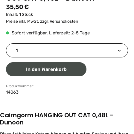
Regulärer Preis:
35,50 €
Inhalt:
1 Stück
Preise inkl. MwSt. zzgl. Versandkosten
Sofort verfügbar, Lieferzeit: 2-5 Tage
Produkt Anzahl: Gib den gewünschten Wert ein ode
In den Warenkorb
Produktnummer:
14063
Cairngorm HANGING OUT CAT 0,48L -
Dunoon