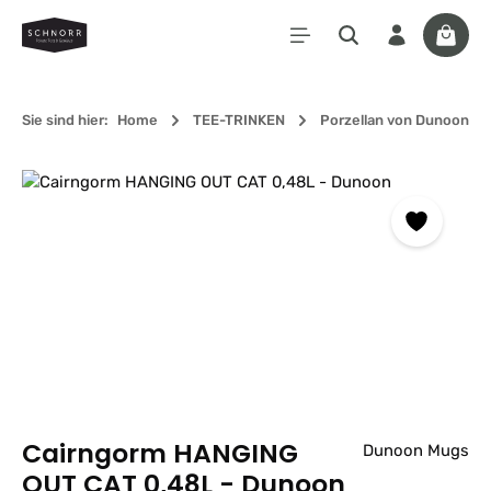
Zum Hauptinhalt springen
Waren
Sie sind hier:
Home
TEE-TRINKEN
Porzellan von Dunoon
Bildergalerie überspringen
Cairngorm HANGING
Dunoon Mugs
OUT CAT 0,48L - Dunoon