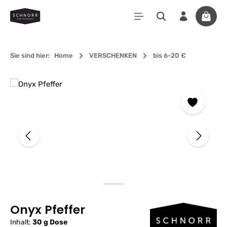
Zum Hauptinhalt springen
Waren
Sie sind hier:
Home
VERSCHENKEN
bis 6-20 €
Bildergalerie überspringen
Onyx Pfeffer
Inhalt:
30 g Dose