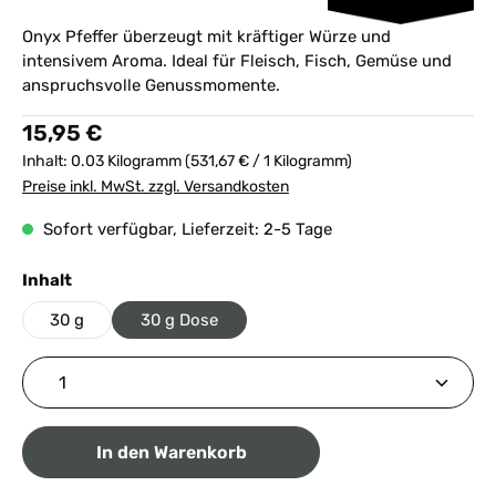
Onyx Pfeffer überzeugt mit kräftiger Würze und
intensivem Aroma. Ideal für Fleisch, Fisch, Gemüse und
anspruchsvolle Genussmomente.
Regulärer Preis:
15,95 €
Inhalt:
0.03 Kilogramm
(531,67 € / 1 Kilogramm)
Preise inkl. MwSt. zzgl. Versandkosten
Sofort verfügbar, Lieferzeit: 2-5 Tage
auswählen
Inhalt
30 g
30 g Dose
Produkt Anzahl: Gib den gewünschten Wert ein ode
In den Warenkorb