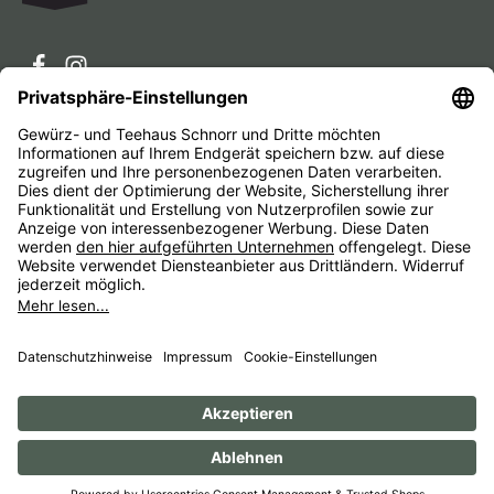
Service-Hotline
Service
Unternehmen
Alle Preise inkl. gesetzl. Mehrwertsteuer zzgl.
Versandkosten
und ggf. Nachnahmegebühren, wenn nicht
anders angegeben.
Impressum
AGB
Widerrufsbelehrungen
Datenschutz
Barrierefreiheit
© 1956 - 2026 Gewürz- und Teehaus Schnorr - with
by
HexaMain GmbH