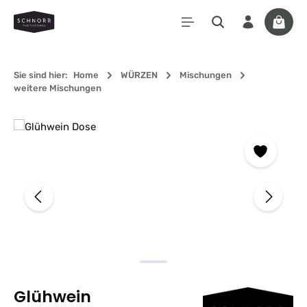
Zum Hauptinhalt springen
Waren
Sie sind hier:
Home
WÜRZEN
Mischungen
weitere Mischungen
Bildergalerie überspringen
Glühwein