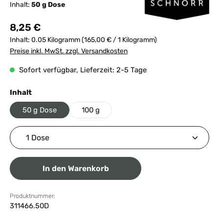
Inhalt:
50 g Dose
Regulärer Preis:
8,25 €
Inhalt:
0.05 Kilogramm
(165,00 € / 1 Kilogramm)
Preise inkl. MwSt. zzgl. Versandkosten
Sofort verfügbar, Lieferzeit: 2-5 Tage
auswählen
Inhalt
50 g Dose
100 g
Produkt Anzahl: Gib den gewünschten Wert ein ode
In den Warenkorb
Produktnummer:
311466.50D