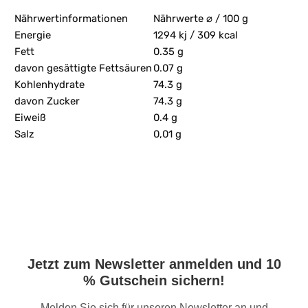
Nährwertinformationen
Nährwerte ⌀ / 100 g
Energie
1294 kj / 309 kcal
Fett
0.35 g
davon gesättigte Fettsäuren
0.07 g
Kohlenhydrate
74.3 g
davon Zucker
74.3 g
Eiweiß
0.4 g
Salz
0,01 g
Jetzt zum Newsletter anmelden und 10
% Gutschein sichern!
Melden Sie sich für unseren Newsletter an und