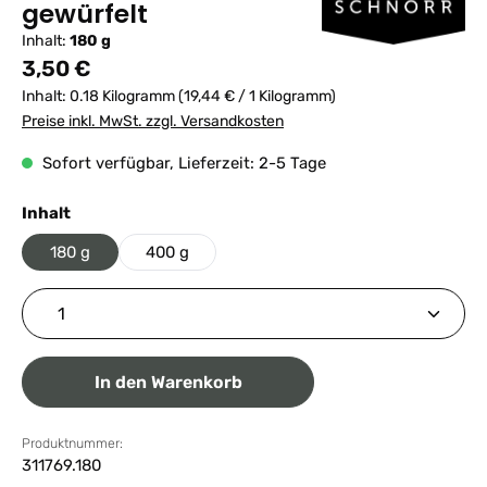
gewürfelt
Inhalt:
180 g
Regulärer Preis:
3,50 €
Inhalt:
0.18 Kilogramm
(19,44 € / 1 Kilogramm)
Preise inkl. MwSt. zzgl. Versandkosten
Sofort verfügbar, Lieferzeit: 2-5 Tage
auswählen
Inhalt
180 g
400 g
Produkt Anzahl: Gib den gewünschten Wert ein ode
In den Warenkorb
Produktnummer:
311769.180