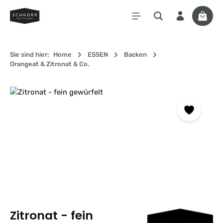
Zum Hauptinhalt springen
Waren
Sie sind hier:
Home
ESSEN
Backen
Orangeat & Zitronat & Co.
Bildergalerie überspringen
Zitronat - fein