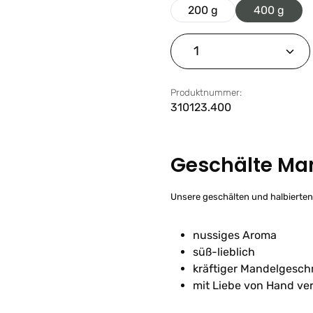
200 g
400 g
Produkt Anzahl: G
Produktnummer:
310123.400
Geschälte Man
Unsere geschälten und halbierte
nussiges Aroma
süß-lieblich
kräftiger Mandelgesc
mit Liebe von Hand ve