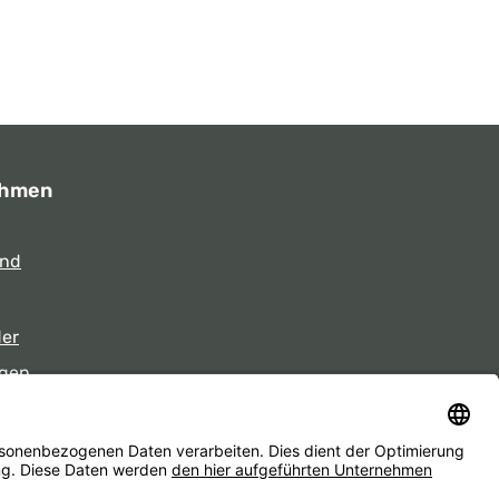
ehmen
und
der
gen
eiten