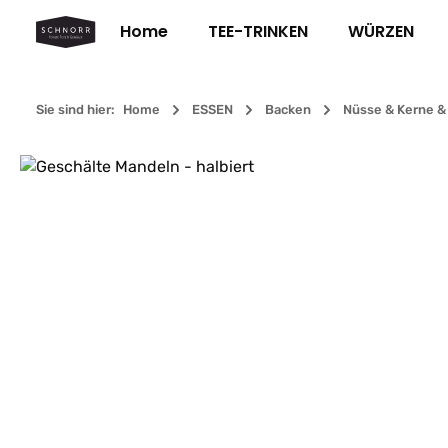
m Hauptinhalt springen
Zur Suche springen
Zur Hauptnavigation springen
Home
TEE-TRINKEN
WÜRZEN
Sie sind hier:
Home
ESSEN
Backen
Nüsse & Kerne 
Bildergalerie überspringen