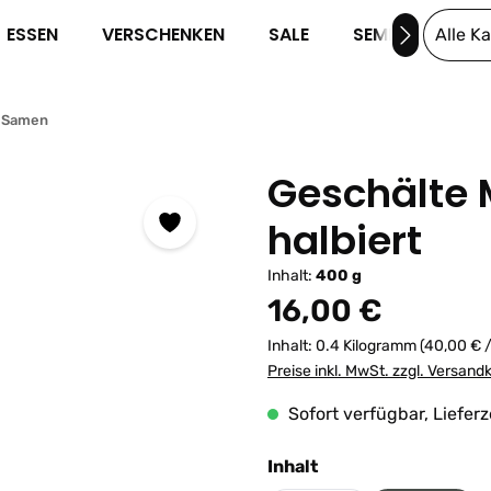
ESSEN
VERSCHENKEN
SALE
SEMINARE
Alle K
& Samen
Geschälte 
halbiert
Inhalt:
400 g
Regulärer Preis:
16,00 €
Inhalt:
0.4 Kilogramm
(40,00 € /
Preise inkl. MwSt. zzgl. Versand
Sofort verfügbar, Lieferz
auswählen
Inhalt