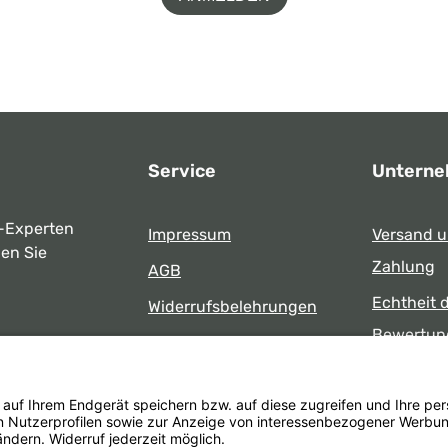
Service
Untern
-Experten
Impressum
Versand 
ben Sie
Zahlung
AGB
Echtheit 
Widerrufsbelehrungen
Bewertun
Datenschutz
uns
Öffnungsz
Barrierefreiheit
Laden
 17:00 Uhr