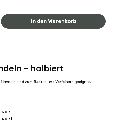
ib den gewünschten Wert ein oder benutz
In den Warenkorb
deln - halbiert
n Mandeln sind zum Backen und Verfeinern geeignet.
hmack
rpackt