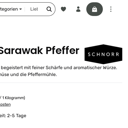
Du hast 0 Produkte auf dem Merkze
Warenkorb enthäl
DIE SCHNORR-STORY
ategorien
Sarawak Pfeffer
begeistert mit feiner Schärfe und aromatischer Würze.
emüse und die Pfeffermühle.
/ 1 Kilogramm)
kosten
eit: 2-5 Tage