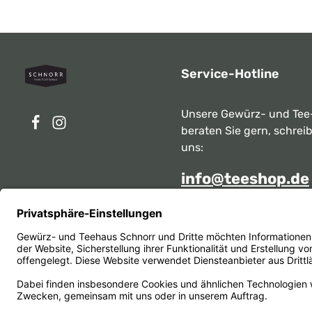
Service-Hotline
Unsere Gewürz- und Tee
beraten Sie gern, schrei
uns:
info@teeshop.de
Alternativ erreichen Sie 
telefonisch
Mo - Sa zwischen 10:00 -
unter:
069 284717
Oder über unser
Kontakt