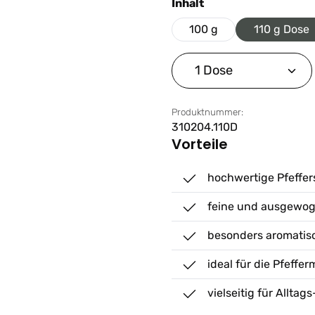
auswählen
Inhalt
100 g
110 g Dose
Produkt Anzahl: G
Produktnummer:
310204.110D
Vorteile
hochwertige Pfeffer
feine und ausgewog
besonders aromatis
ideal für die Pfeffe
vielseitig für Allt