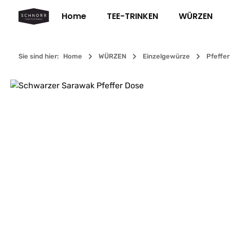
m Hauptinhalt springen
Zur Suche springen
Zur Hauptnavigation springen
Home
TEE-TRINKEN
WÜRZEN
Sie sind hier:
Home
WÜRZEN
Einzelgewürze
Pfeffer
Bildergalerie überspringen