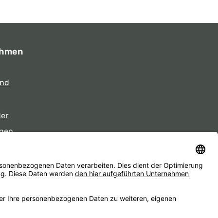
ehmen
und
der
gen
eiten