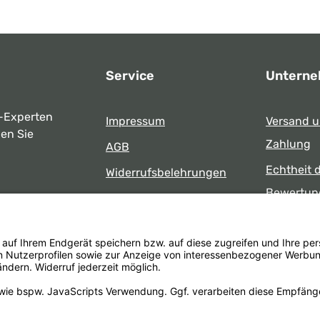
Service
Untern
-Experten
Impressum
Versand 
ben Sie
Zahlung
AGB
Echtheit 
Widerrufsbelehrungen
Bewertun
Datenschutz
uns
Öffnungsz
Barrierefreiheit
Laden
 17:00 Uhr
formular
.