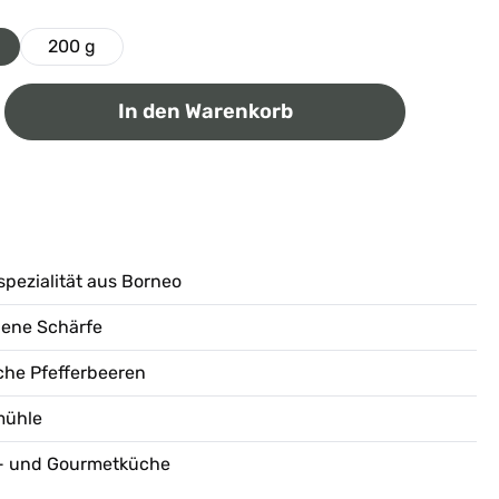
200 g
ib den gewünschten Wert ein oder benutz
In den Warenkorb
spezialität aus Borneo
ene Schärfe
che Pfefferbeeren
rmühle
ags- und Gourmetküche