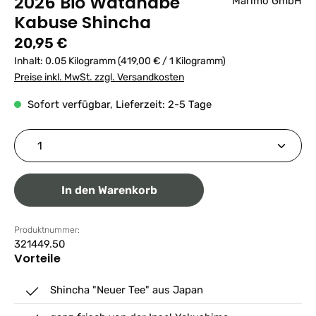
2026 Bio Watanabe
Marimo GmbH
Kabuse Shincha
Regulärer Preis:
20,95 €
Inhalt:
0.05 Kilogramm
(419,00 € / 1 Kilogramm)
Preise inkl. MwSt. zzgl. Versandkosten
Sofort verfügbar, Lieferzeit: 2-5 Tage
Produkt Anzahl: Gib den gewünschten Wert ein ode
In den Warenkorb
Produktnummer:
321449.50
Vorteile
Shincha "Neuer Tee" aus Japan