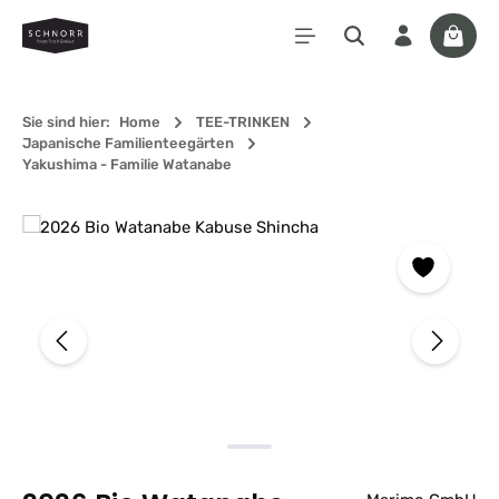
Zum Hauptinhalt springen
Waren
Sie sind hier:
Home
TEE-TRINKEN
Japanische Familienteegärten
Yakushima - Familie Watanabe
Bildergalerie überspringen