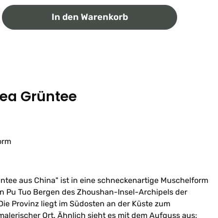
ib den gewünschten Wert ein oder benutz
In den Warenkorb
Tea Grüntee
orm
üntee aus China" ist in eine schneckenartige Muschelform
n Pu Tuo Bergen des Zhoushan-Insel-Archipels der
 Die Provinz liegt im Südosten an der Küste zum
malerischer Ort. Ähnlich sieht es mit dem Aufguss aus: