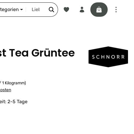
Du hast 0 Produkte auf dem Merkze
Warenkorb enthäl
DIE SCHNORR-STORY
ategorien
st Tea Grüntee
/ 1 Kilogramm)
kosten
eit: 2-5 Tage