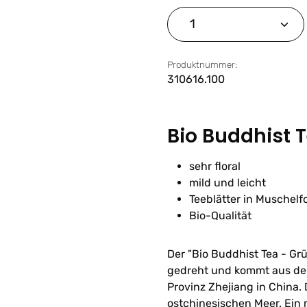
Produkt Anzahl: G
Produktnummer:
310616.100
Bio Buddhist 
sehr floral
mild und leicht
Teeblätter in Muschelf
Bio-Qualität
Der "Bio Buddhist Tea - Gr
gedreht und kommt aus de
Provinz Zhejiang in China.
ostchinesischen Meer. Ein 