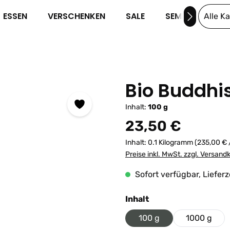
ESSEN
VERSCHENKEN
SALE
SEMINARE
Alle K
Bio Buddhi
Inhalt:
100 g
Regulärer Preis:
23,50 €
Inhalt:
0.1 Kilogramm
(235,00 € 
Preise inkl. MwSt. zzgl. Versand
Sofort verfügbar, Lieferz
auswählen
Inhalt
100 g
1000 g