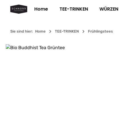
m Hauptinhalt springen
Zur Suche springen
Zur Hauptnavigation springen
Home
TEE-TRINKEN
WÜRZEN
Sie sind hier:
Home
TEE-TRINKEN
Frühlingstees
Bildergalerie überspringen