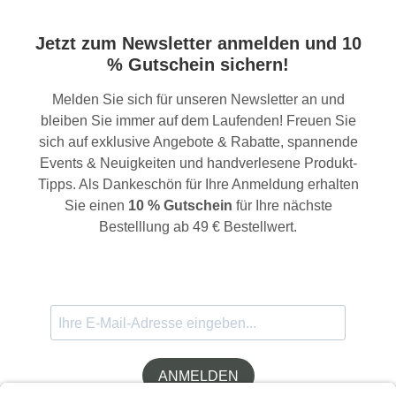
aus biologischem Anbau mehrfach aufgegossen werden und
schmeckt köstlich herb nach würzigem Grüntee. Die
Jetzt zum Newsletter anmelden und 10
Strauchsorten Okumidori, Minami Sayaka und Yabukita bilden
die Hauptbestandteile dieses feinen Tees. Mit kaltem Wasser
% Gutschein sichern!
aufgegossen geben die zarten Blätter schnell ihre Inhaltsstoffe
frei und bilden einen wundervoll neongrünen, erfrischenden
Melden Sie sich für unseren Newsletter an und
Aufguss. Aber auch mit warmen Wasser aufgegossen, ergibt
bleiben Sie immer auf dem Laufenden! Freuen Sie
sich ein wundervoll süßer und voller Tee. Zubereitung: 1 Beutel
auf 300 ml, kaltes Wasser, erster Aufguss ca. 2 Minuten, weitere
sich auf exklusive Angebote & Rabatte, spannende
Aufgüsse ebenfalls 2 Minuten Zutaten: Grüner Tee* *aus
Events & Neuigkeiten und handverlesene Produkt-
kontrolliert biologischem Anbaunicht-EU-Landwirtschaft
Tipps. Als Dankeschön für Ihre Anmeldung erhalten
Herkunft: Japan Verpackung: Im praktischen Nachfüllbeutel
Verantwortlicher Lebensmittelunternehmer:Marimo GmbH,
Sie einen
10 % Gutschein
für Ihre nächste
Muenchener Str. 45, 60329 Frankfurt am Main Bio
Bestelllung ab 49 € Bestellwert.
Kontrollstelle: DE-ÖKO-039 Bitte kühl und trocken lagern.
ANMELDEN