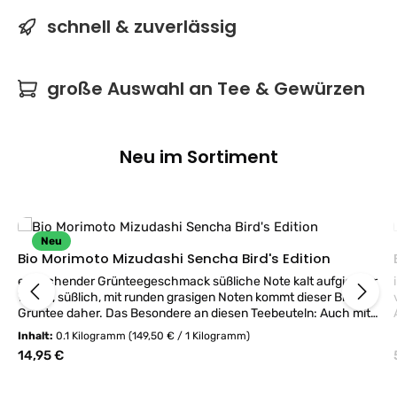
schnell & zuverlässig
große Auswahl an Tee & Gewürzen
Neu im Sortiment
Produktgalerie überspringen
Neu
Bio Morimoto Mizudashi Sencha Bird's Edition
erfrischender Grünteegeschmack süßliche Note kalt aufgießbar
Weich, süßlich, mit runden grasigen Noten kommt dieser Bio-
ver
Grüntee daher. Das Besondere an diesen Teebeuteln: Auch mit
kaltem Wasser kann der Mizudashi zubereitet werden, bereits
Inhalt:
0.1 Kilogramm
(149,50 € / 1 Kilogramm)
nach einer Ziehzeit von knapp einer Minute ist er genussbereit.
Regulärer Preis:
14,95 €
In den kleinen Pyramiden-Tee-Beuteln befindet sich eine
Mischung aus Blättern und feinem Grünteepulver, das die kurze
Ziehzeit ermöglicht. Dazu kann der leuchtend frische grüne Tee