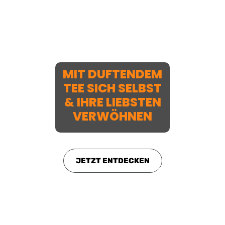
MIT DUFTENDEM
TEE SICH SELBST
& IHRE LIEBSTEN
VERWÖHNEN
JETZT ENTDECKEN