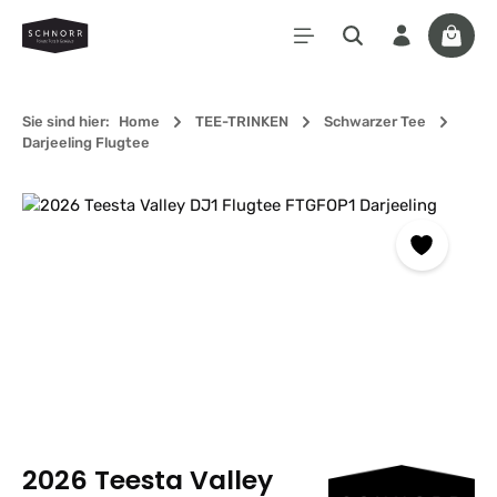
Zum Hauptinhalt springen
Waren
Sie sind hier:
Home
TEE-TRINKEN
Schwarzer Tee
Darjeeling Flugtee
Bildergalerie überspringen
2026 Teesta Valley