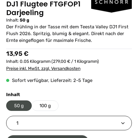
DJ1 Flugtee FTGFOP1
Darjeeling
Inhalt:
50 g
Der Frühling in der Tasse mit dem Teesta Valley DJ1 First
Flush 2026. Spritzig, blumig & elegant. Direkt nach der
Ernte eingeflogen für maximale Frische.
Regulärer Preis:
13,95 €
Inhalt:
0.05 Kilogramm
(279,00 € / 1 Kilogramm)
Preise inkl. MwSt. zzgl. Versandkosten
Sofort verfügbar, Lieferzeit: 2-5 Tage
auswählen
Inhalt
50 g
100 g
Produkt Anzahl: Gib den gewünschten Wert ein ode