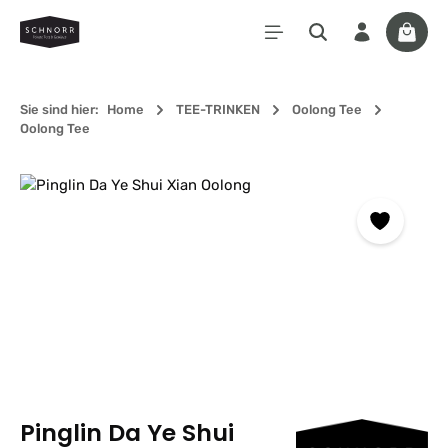
Zum Hauptinhalt springen
Waren
Sie sind hier:
Home
TEE-TRINKEN
Oolong Tee
Oolong Tee
Bildergalerie überspringen
Pinglin Da Ye Shui