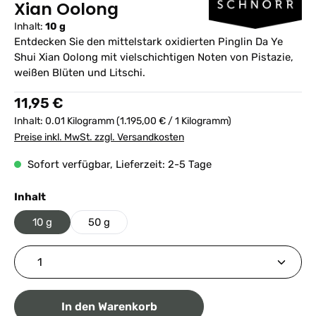
Xian Oolong
Inhalt:
10 g
Entdecken Sie den mittelstark oxidierten Pinglin Da Ye
Shui Xian Oolong mit vielschichtigen Noten von Pistazie,
weißen Blüten und Litschi.
Regulärer Preis:
11,95 €
Inhalt:
0.01 Kilogramm
(1.195,00 € / 1 Kilogramm)
Preise inkl. MwSt. zzgl. Versandkosten
Sofort verfügbar, Lieferzeit: 2-5 Tage
auswählen
Inhalt
10 g
50 g
Produkt Anzahl: Gib den gewünschten Wert ein ode
In den Warenkorb