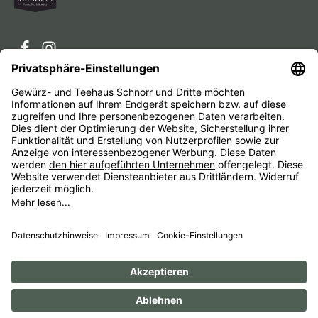
Service-Hotline
Service
Unternehmen
Alle Preise inkl. gesetzl. Mehrwertsteuer zzgl.
Versandkosten
und ggf. Nachnahmegebühren, wenn nicht
anders angegeben.
Impressum
AGB
Widerrufsbelehrungen
Datenschutz
Barrierefreiheit
© 1956 - 2026 Gewürz- und Teehaus Schnorr - with
by