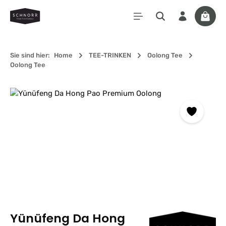
Zum Hauptinhalt springen
Waren
Sie sind hier:
Home
TEE-TRINKEN
Oolong Tee
Oolong Tee
Bildergalerie überspringen
Yünüfeng Da Hong