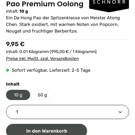
Pao Premium Oolong
Inhalt:
10 g
Ein Da Hong Pao der Spitzenklasse von Meister Atong
Chen. Stark oxidiert, mit warmen Noten von Popcorn,
Nougat und fruchtiger Berberitze.
Regulärer Preis:
9,95 €
Inhalt:
0.01 Kilogramm
(995,00 € / 1 Kilogramm)
Preise inkl. MwSt. zzgl. Versandkosten
Sofort verfügbar, Lieferzeit: 2-5 Tage
auswählen
Inhalt
10 g
50 g
Produkt Anzahl: Gib den gewünschten Wert ein ode
In den Warenkorb