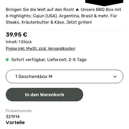
Bringen Sie die Welt auf den Rost! 🔥 Unsere BBQ Box mit
6 Highlights: Cajun (USA), Argentina, Brasil & mehr. Für
Steaks, Kräuterbutter & Käse. Jetzt grillen!
Regulärer Preis:
39,95 €
Inhalt:
1 Stück
Preise inkl. MwSt. zzgl. Versandkosten
Sofort verfügbar, Lieferzeit: 2-5 Tage
Produkt Anzahl: Gib den gewünschten Wert ein ode
In den Warenkorb
Produktnummer:
321914
Vorteile