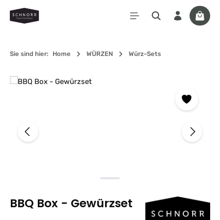
Zum Hauptinhalt springen
Waren
Sie sind hier:
Home
WÜRZEN
Würz-Sets
Bildergalerie überspringen
BBQ Box - Gewürzset