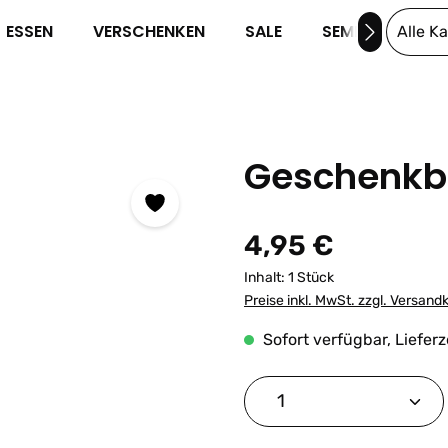
ESSEN
VERSCHENKEN
SALE
SEMINARE
Alle K
Geschenkb
Regulärer Preis:
4,95 €
Inhalt:
1 Stück
Preise inkl. MwSt. zzgl. Versand
Sofort verfügbar, Lieferz
Produkt Anzahl: G