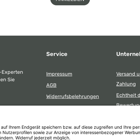
Service
Untern
-Experten
Impressum
Versand 
ben Sie
Zahlung
AGB
Echtheit 
Widerrufsbelehrungen
Bewertun
Datenschutz
uns
Öffnungsz
Barrierefreiheit
Laden
 17:00 Uhr