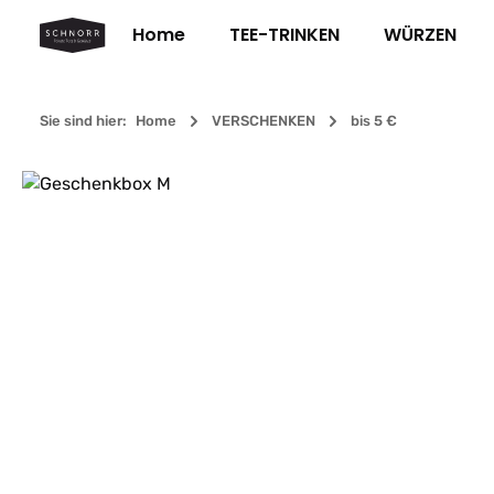
m Hauptinhalt springen
Zur Suche springen
Zur Hauptnavigation springen
Home
TEE-TRINKEN
WÜRZEN
Sie sind hier:
Home
VERSCHENKEN
bis 5 €
Bildergalerie überspringen