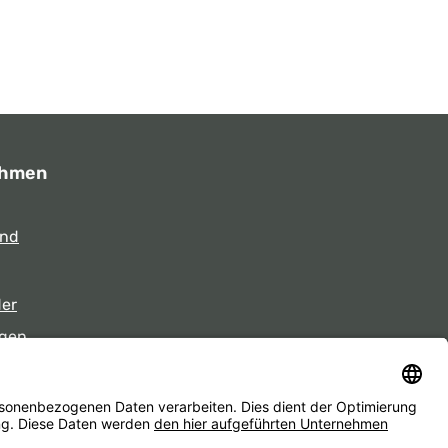
ehmen
und
der
gen
eiten