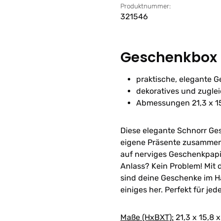
Produktnummer:
321546
Geschenkbox
praktische, elegante 
dekoratives und zuglei
Abmessungen 21,3 x 15
Diese elegante Schnorr Ge
eigene Präsente zusammenz
auf nerviges Geschenkpapi
Anlass? Kein Problem! Mit
sind deine Geschenke im 
einiges her. Perfekt für jed
Maße (HxBXT):
21,3 x 15,8 x