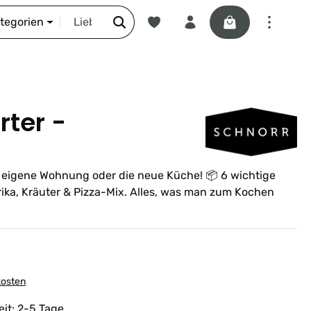
Du hast 0 Produkte auf dem Merkze
Warenkorb enthäl
DIE SCHNORR-STORY
ategorien
rter -
te eigene Wohnung oder die neue Küche! 📦 6 wichtige
prika, Kräuter & Pizza-Mix. Alles, was man zum Kochen
kosten
eit: 2-5 Tage