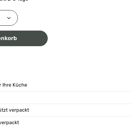
ib den gewünschten Wert ein oder benutz
enkorb
r Ihre Küche
ützt verpackt
verpackt