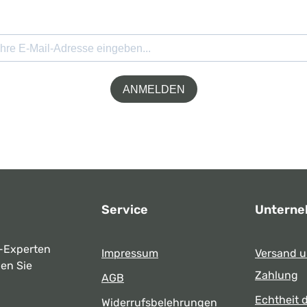
ANMELDEN
Service
Untern
-Experten
Impressum
Versand 
ben Sie
Zahlung
AGB
Echtheit 
Widerrufsbelehrungen