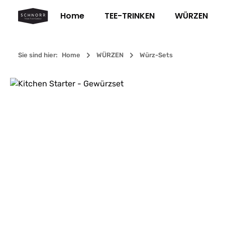
m Hauptinhalt springen
Zur Suche springen
Zur Hauptnavigation springen
Home
TEE-TRINKEN
WÜRZEN
Sie sind hier:
Home
WÜRZEN
Würz-Sets
Bildergalerie überspringen