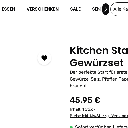
ESSEN
VERSCHENKEN
SALE
SEMINARE
Alle K
Kitchen Sta
Gewürzset
Der perfekte Start für ers
Gewürze: Salz, Pfeffer, Pa
braucht.
Regulärer Preis:
45,95 €
Inhalt:
1 Stück
Preise inkl. MwSt. zzgl. Versand
Sofort verfügbar, Lieferz