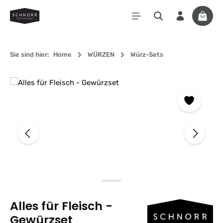
Zum Hauptinhalt springen
Waren
Sie sind hier:
Home
WÜRZEN
Würz-Sets
Bildergalerie überspringen
Alles für Fleisch -
Gewürzset