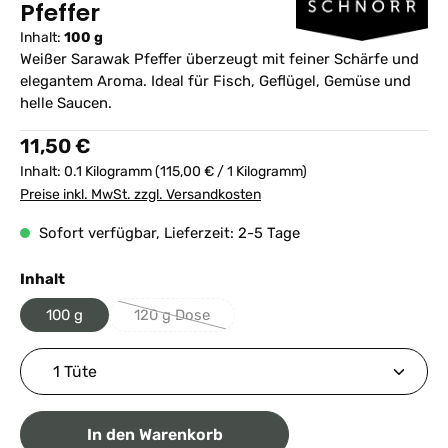
Pfeffer
Inhalt:
100 g
Weißer Sarawak Pfeffer überzeugt mit feiner Schärfe und
elegantem Aroma. Ideal für Fisch, Geflügel, Gemüse und
helle Saucen.
Regulärer Preis:
11,50 €
Inhalt:
0.1 Kilogramm
(115,00 € / 1 Kilogramm)
Preise inkl. MwSt. zzgl. Versandkosten
Sofort verfügbar, Lieferzeit: 2-5 Tage
auswählen
Inhalt
100 g
120 g Dose
(Diese Option ist zurzeit nicht verfügbar.)
Produkt Anzahl: Gib den gewünschten Wert ein ode
In den Warenkorb