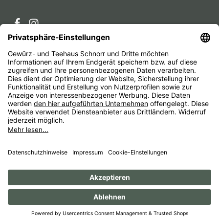
Service-Hotline
Service
Unternehmen
Alle Preise inkl. gesetzl. Mehrwertsteuer zzgl.
Versandkosten
und ggf. Nachnahmegebühren, wenn nicht
anders angegeben.
Impressum
AGB
Widerrufsbelehrungen
Datenschutz
Barrierefreiheit
© 1956 - 2026 Gewürz- und Teehaus Schnorr - with
by
HexaMain GmbH