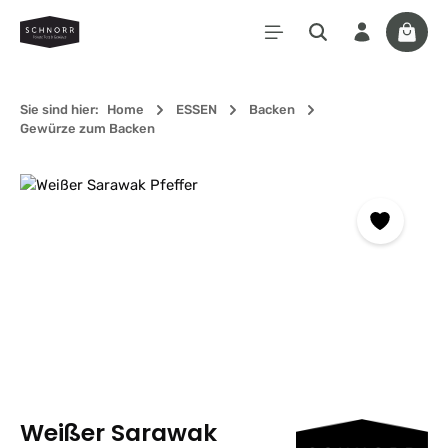
Zum Hauptinhalt springen
Waren
Sie sind hier:
Home
ESSEN
Backen
Gewürze zum Backen
Bildergalerie überspringen
Weißer Sarawak