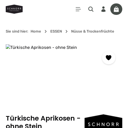
Zum Hauptinhalt springen
Waren
Sie sind hier:
Home
ESSEN
Nüsse & Trockenfrüchte
Bildergalerie überspringen
Türkische Aprikosen -
ohne Stein