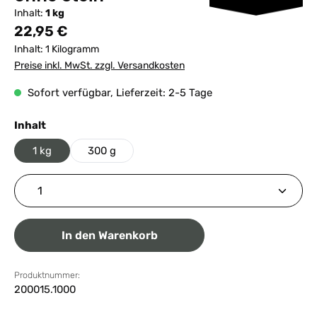
Inhalt:
1 kg
Regulärer Preis:
22,95 €
Inhalt:
1 Kilogramm
Preise inkl. MwSt. zzgl. Versandkosten
Sofort verfügbar, Lieferzeit: 2-5 Tage
auswählen
Inhalt
1 kg
300 g
Produkt Anzahl: Gib den gewünschten Wert ein ode
In den Warenkorb
Produktnummer:
200015.1000