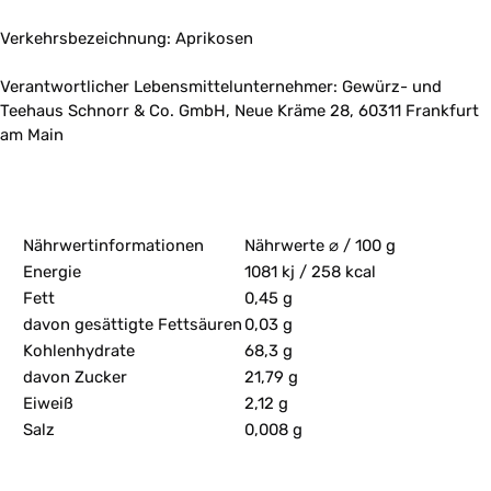
Verkehrsbezeichnung: Aprikosen
Verantwortlicher Lebensmittelunternehmer: Gewürz- und
Teehaus Schnorr & Co. GmbH, Neue Kräme 28, 60311 Frankfurt
am Main
Nährwertinformationen
Nährwerte ⌀ / 100 g
Energie
1081 kj / 258 kcal
Fett
0,45 g
davon gesättigte Fettsäuren
0,03 g
Kohlenhydrate
68,3 g
davon Zucker
21,79 g
Eiweiß
2,12 g
Salz
0,008 g