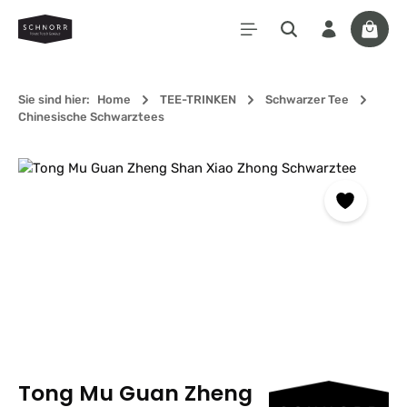
Zum Hauptinhalt springen
Waren
Sie sind hier:
Home
TEE-TRINKEN
Schwarzer Tee
Chinesische Schwarztees
Bildergalerie überspringen
Tong Mu Guan Zheng