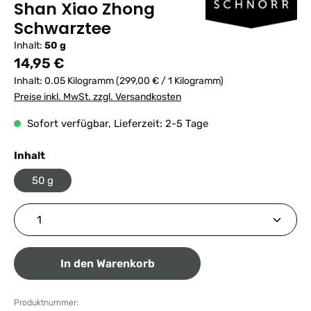
Shan Xiao Zhong
Schwarztee
Inhalt:
50 g
Regulärer Preis:
14,95 €
Inhalt:
0.05 Kilogramm
(299,00 € / 1 Kilogramm)
Preise inkl. MwSt. zzgl. Versandkosten
Sofort verfügbar, Lieferzeit: 2-5 Tage
auswählen
Inhalt
50 g
Produkt Anzahl: Gib den gewünschten Wert ein ode
In den Warenkorb
Produktnummer: