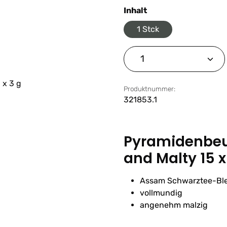
auswählen
Inhalt
1 Stck
Produkt Anzahl: G
Produktnummer:
321853.1
Pyramidenbeut
and Malty 15 x
Assam Schwarztee-Bl
vollmundig
angenehm malzig