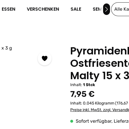
ESSEN
VERSCHENKEN
SALE
SEMINARE
Alle K
Pyramidenb
Ostfriesen
Malty 15 x 
Inhalt:
1 Stck
Regulärer Preis:
7,95 €
Inhalt:
0.045 Kilogramm
(176,67
Preise inkl. MwSt. zzgl. Versand
Sofort verfügbar, Lieferz