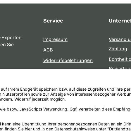
Service
Untern
-Experten
Impressum
Versand 
ben Sie
Zahlung
AGB
Echtheit 
Widerrufsbelehrungen
Bewertun
Datenschutz
uns
Öffnungsz
Barrierefreiheit
Laden
 17:00 Uhr
formular
.