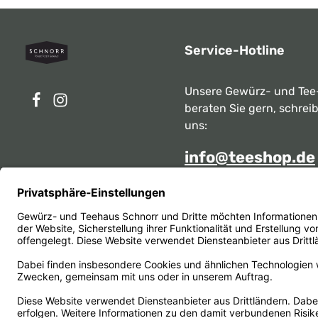
Service-Hotline
Unsere Gewürz- und Tee
beraten Sie gern, schrei
uns:
info@teeshop.de
Alternativ erreichen Sie 
telefonisch
Mo - Sa zwischen 10:00 -
unter:
069 284717
Oder über unser
Kontakt