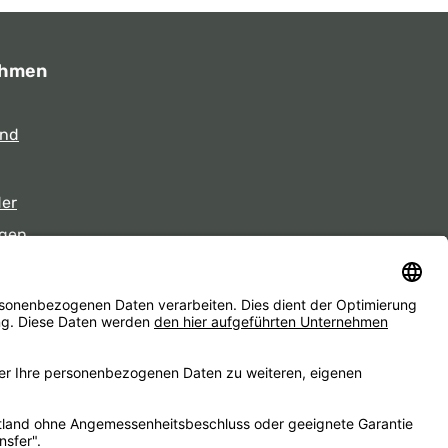
ehmen
und
der
gen
eiten