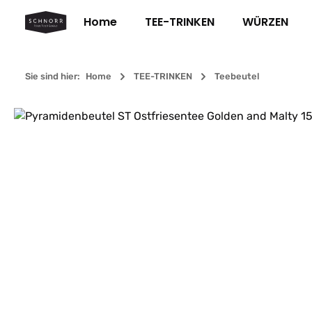
m Hauptinhalt springen
Zur Suche springen
Zur Hauptnavigation springen
Home
TEE-TRINKEN
WÜRZEN
Sie sind hier:
Home
TEE-TRINKEN
Teebeutel
Bildergalerie überspringen