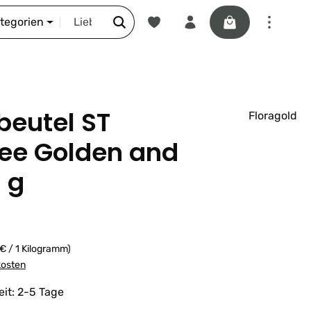
Du hast 0 Produkte auf dem Merkze
Warenkorb enthäl
DIE SCHNORR-STORY
ategorien
eutel ST
Floragold
tee Golden and
3 g
 € / 1 Kilogramm)
kosten
eit: 2-5 Tage