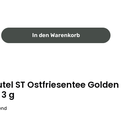
ib den gewünschten Wert ein oder benutz
In den Warenkorb
el ST Ostfriesentee Golden
 3 g
end