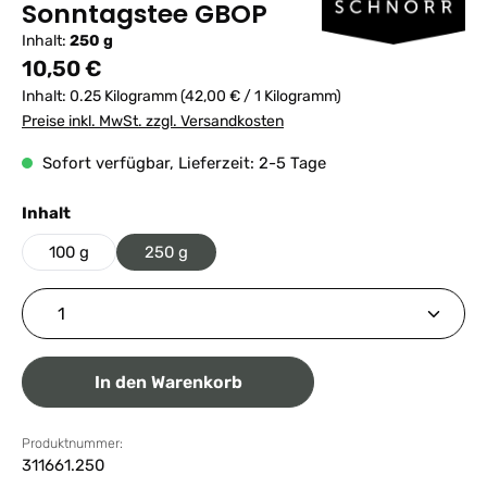
Sonntagstee GBOP
Inhalt:
250 g
Regulärer Preis:
10,50 €
Inhalt:
0.25 Kilogramm
(42,00 € / 1 Kilogramm)
Preise inkl. MwSt. zzgl. Versandkosten
Sofort verfügbar, Lieferzeit: 2-5 Tage
auswählen
Inhalt
100 g
250 g
Produkt Anzahl: Gib den gewünschten Wert ein ode
In den Warenkorb
Produktnummer:
311661.250