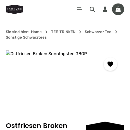
Zum Hauptinhalt springen
Waren
Sie sind hier:
Home
TEE-TRINKEN
Schwarzer Tee
Sonstige Schwarztees
Bildergalerie überspringen
Ostfriesen Broken