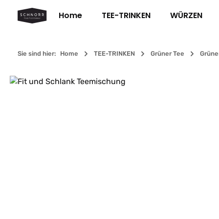
m Hauptinhalt springen
Zur Suche springen
Zur Hauptnavigation springen
Home
TEE-TRINKEN
WÜRZEN
Sie sind hier:
Home
TEE-TRINKEN
Grüner Tee
Grüner
Bildergalerie überspringen