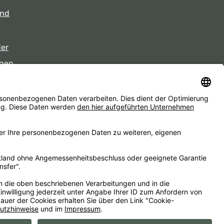
und
der
gen
eiten