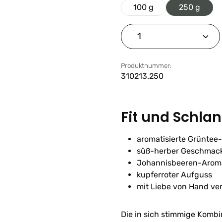
100 g
250 g
Produkt Anzahl: G
Produktnummer:
310213.250
Fit und Schl
aromatisierte Grünte
süß-herber Geschmac
Johannisbeeren-Arom
kupferroter Aufguss
mit Liebe von Hand ve
Die in sich stimmige Kombin