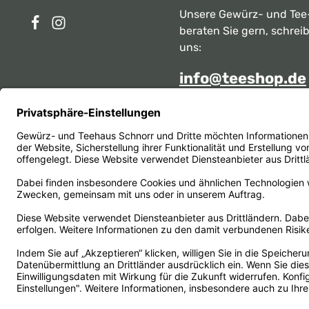
Unsere Gewürz- und Tee
beraten Sie gern, schrei
uns:
info@teeshop.de
Alternativ erreichen Sie 
telefonisch
Mo - Sa zwischen 10:00 -
unter:
069 284717
Oder über unser
Kontakt
Vertrag widerrufen