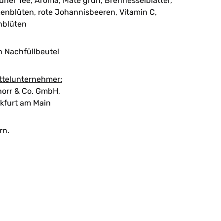
ner Tee, Aroma, Mate grün, Brennesselblätter,
blüten, rote Johannisbeeren, Vitamin C,
nblüten
n Nachfüllbeutel
ttelunternehmer:
orr & Co. GmbH,
kfurt am Main
rn.