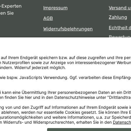
-Experten
Impressum
Versand 
ben Sie
Zahlung
AGB
Echtheit 
Widerrufsbelehrungen
Bewertun
Datenschutz
uns
Öffnungsz
Barrierefreiheit
Laden
 17:00 Uhr
formular
.