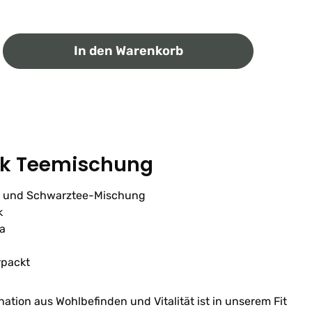
ib den gewünschten Wert ein oder benutz
In den Warenkorb
ank Teemischung
e- und Schwarztee-Mischung
k
a
rpackt
ation aus Wohlbefinden und Vitalität ist in unserem Fit