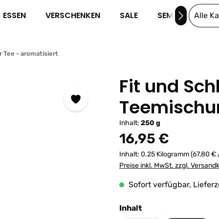
ESSEN
VERSCHENKEN
SALE
SEMINARE
Alle K
 Tee - aromatisiert
Fit und Sch
Teemischu
Inhalt:
250 g
Regulärer Preis:
16,95 €
Inhalt:
0.25 Kilogramm
(67,80 € 
Preise inkl. MwSt. zzgl. Versand
Sofort verfügbar, Lieferz
auswählen
Inhalt