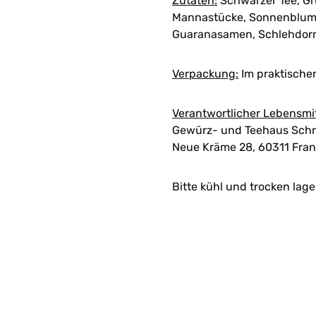
Zutaten:
Schwarzer Tee, Grü
Mannastücke, Sonnenblumen
Guaranasamen, Schlehdor
Verpackung:
Im praktische
Verantwortlicher Lebensmi
Gewürz- und Teehaus Schn
Neue Kräme 28, 60311 Fran
Bitte kühl und trocken lage