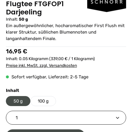
Flugtee FTGFOP1
Darjeeling
Inhalt:
50 g
Ein außergewöhnlicher, hocharomatischer First Flush mit
klarer Struktur, süßlichen Blumennoten und
langanhaltendem Finale.
Regulärer Preis:
16,95 €
Inhalt:
0.05 Kilogramm
(339,00 € / 1 Kilogramm)
Preise inkl. MwSt. zzgl. Versandkosten
Sofort verfügbar, Lieferzeit: 2-5 Tage
auswählen
Inhalt
50 g
100 g
Produkt Anzahl: Gib den gewünschten Wert ein ode