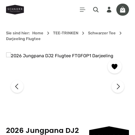
Zum Hauptinhalt springen
Waren
Sie sind hier:
Home
TEE-TRINKEN
Schwarzer Tee
Darjeeling Flugtee
Bildergalerie überspringen
2026 Jungpana DJ2