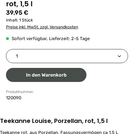
rot, 1,5 l
Regulärer Preis:
39,95 €
Inhalt:
1 Stück
Preise inkl. MwSt. zzgl. Versandkosten
Sofort verfügbar, Lieferzeit: 2-5 Tage
Produkt Anzahl: Gib den gewünschten Wert ein ode
In den Warenkorb
Produktnummer:
120090
Teekanne Louise, Porzellan, rot, 1,5 l
Teekanne rot, aus Porzellan, Fassungsvermögen ca 1,5 L