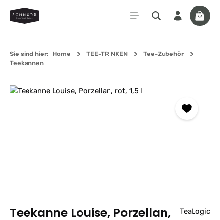
Zum Hauptinhalt springen
Waren
Sie sind hier:
Home
TEE-TRINKEN
Tee-Zubehör
Teekannen
Bildergalerie überspringen
Teekanne Louise, Porzellan,
TeaLogic