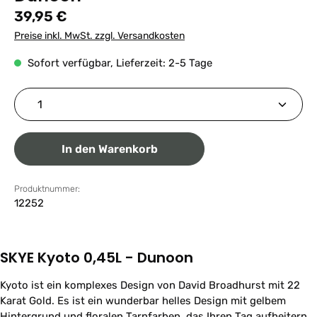
Regulärer Preis:
39,95 €
Preise inkl. MwSt. zzgl. Versandkosten
Sofort verfügbar, Lieferzeit: 2-5 Tage
Produkt Anzahl: Gib den gewünschten Wert ein ode
In den Warenkorb
Produktnummer:
12252
SKYE Kyoto 0,45L - Dunoon
Kyoto ist ein komplexes Design von David Broadhurst mit 22
Karat Gold. Es ist ein wunderbar helles Design mit gelbem
Hintergrund und floralen Tarnfarben, das Ihren Tag aufheitern