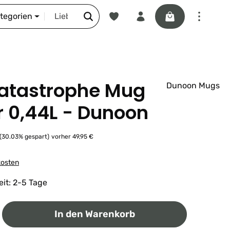
Du hast 0 Produkte auf dem Merkze
Warenkorb enthäl
DIE SCHNORR-STORY
ategorien
atastrophe Mug
Dunoon Mugs
r 0,44L - Dunoon
r Preis:
(30.03% gespart)
vorher 49,95 €
kosten
eit: 2-5 Tage
ib den gewünschten Wert ein oder benutz
In den Warenkorb