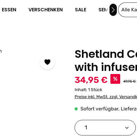
ESSEN
VERSCHENKEN
SALE
SEMINARE
Alle K
Shetland C
with infuse
Verkaufspreis:
34,95 €
%
Reguläre
49,95 €
Inhalt:
1 Stück
Preise inkl. MwSt. zzgl. Versand
Sofort verfügbar, Lieferz
Produkt Anzahl: G