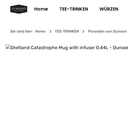
m Hauptinhalt springen
Zur Suche springen
Zur Hauptnavigation springen
Home
TEE-TRINKEN
WÜRZEN
Sie sind hier:
Home
TEE-TRINKEN
Porzellan von Dunoon
Bildergalerie überspringen