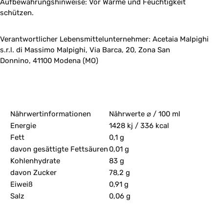
Aufbewahrungshinweise: Vor Wärme und Feuchtigkeit
schützen.
Verantwortlicher Lebensmittelunternehmer:
Acetaia Malpighi
s.r.l.
di Massimo Malpighi,
Via Barca, 20,
Zona San
Donnino,
41100 Modena (MO)
Nährwertinformationen
Nährwerte ⌀ / 100 ml
Energie
1428 kj / 336 kcal
Fett
0,1 g
davon gesättigte Fettsäuren
0,01 g
Kohlenhydrate
83 g
davon Zucker
78,2 g
Eiweiß
0,91 g
Salz
0,06 g