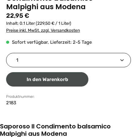
Malpighi aus Modena
Regulärer Preis:
22,95 €
Inhalt:
0.1 Liter
(229,50 € / 1 Liter)
Preise inkl. MwSt. zzgl. Versandkosten
Sofort verfügbar, Lieferzeit: 2-5 Tage
Produkt Anzahl: Gib den gewünschten Wert ein ode
In den Warenkorb
Produktnummer:
2183
Saporoso Il Condimento balsamico
Malpighi aus Modena