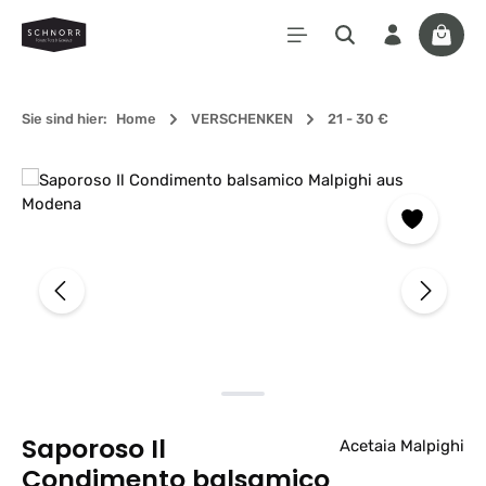
Zum Hauptinhalt springen
Waren
Sie sind hier:
Home
VERSCHENKEN
21 - 30 €
Bildergalerie überspringen
Saporoso Il
Acetaia Malpighi
Condimento balsamico