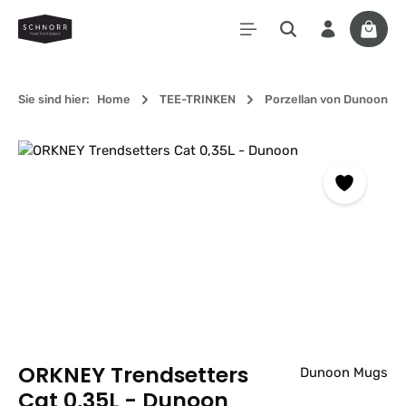
Zum Hauptinhalt springen
Waren
Sie sind hier:
Home
TEE-TRINKEN
Porzellan von Dunoon
Bildergalerie überspringen
ORKNEY Trendsetters
Dunoon Mugs
Cat 0,35L - Dunoon