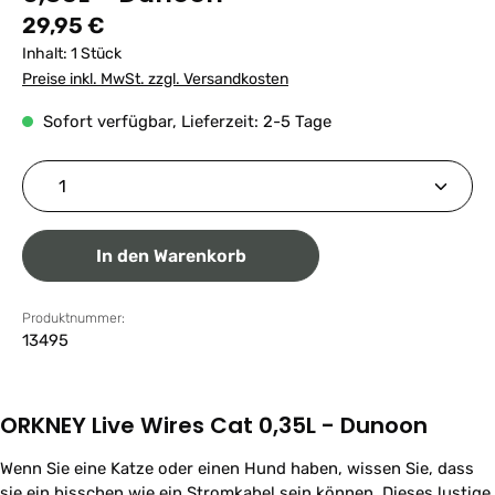
Regulärer Preis:
29,95 €
Inhalt:
1 Stück
Preise inkl. MwSt. zzgl. Versandkosten
Sofort verfügbar, Lieferzeit: 2-5 Tage
Produkt Anzahl: Gib den gewünschten Wert ein ode
In den Warenkorb
Produktnummer:
13495
ORKNEY Live Wires Cat 0,35L - Dunoon
Wenn Sie eine Katze oder einen Hund haben, wissen Sie, dass
sie ein bisschen wie ein Stromkabel sein können. Dieses lustige