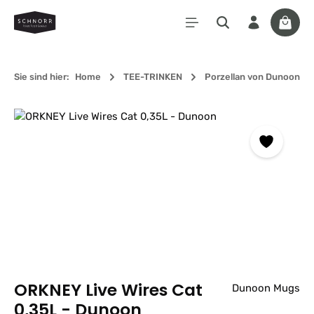
Zum Hauptinhalt springen
Waren
Sie sind hier:
Home
TEE-TRINKEN
Porzellan von Dunoon
Bildergalerie überspringen
ORKNEY Live Wires Cat
Dunoon Mugs
0,35L - Dunoon