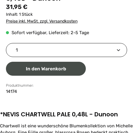
Regulärer Preis:
31,95 €
Inhalt:
1 Stück
Preise inkl. MwSt. zzgl. Versandkosten
Sofort verfügbar, Lieferzeit: 2-5 Tage
Produkt Anzahl: Gib den gewünschten Wert ein ode
In den Warenkorb
Produktnummer:
14174
*NEVIS CHARTWELL PALE 0,48L - Dunoon
Chartwell ist eine wunderschöne Blumenkollektion von Michelle
Auborg. Eine Fülle großer, blassrosa Rosen bedeckt praktisch