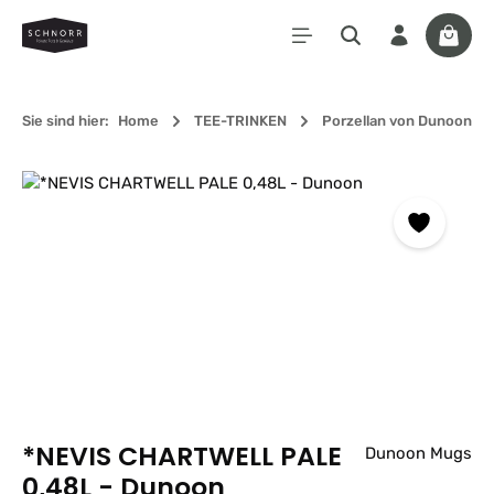
Zum Hauptinhalt springen
Waren
Sie sind hier:
Home
TEE-TRINKEN
Porzellan von Dunoon
Bildergalerie überspringen
*NEVIS CHARTWELL PALE
Dunoon Mugs
0,48L - Dunoon