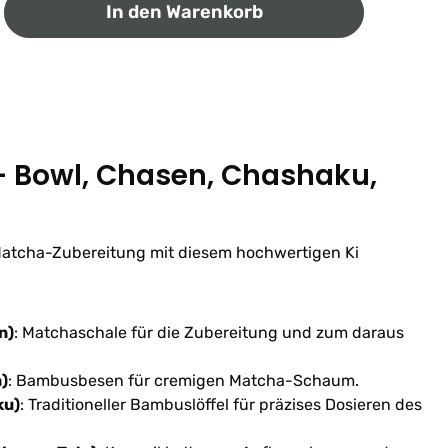
ib den gewünschten Wert ein oder benutz
In den Warenkorb
- Bowl, Chasen, Chashaku,
 Matcha-Zubereitung mit diesem hochwertigen Ki
n)
: Matchaschale für die Zubereitung und zum daraus
)
: Bambusbesen für cremigen Matcha-Schaum.
ku)
: Traditioneller Bambuslöffel für präzises Dosieren des