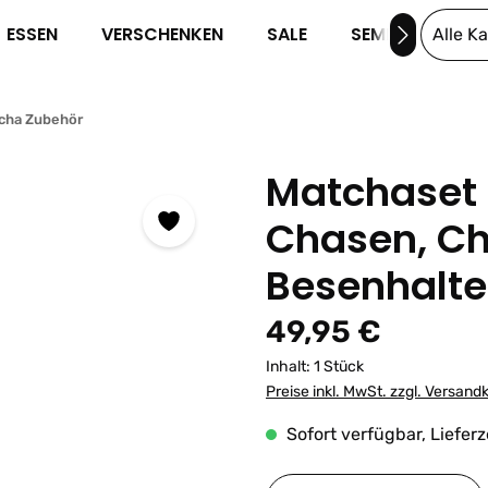
ESSEN
VERSCHENKEN
SALE
SEMINARE
Alle K
cha Zubehör
Matchaset K
Chasen, C
Besenhalte
Regulärer Preis:
49,95 €
Inhalt:
1 Stück
Preise inkl. MwSt. zzgl. Versand
Sofort verfügbar, Lieferz