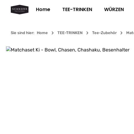
m Hauptinhalt springen
Zur Suche springen
Zur Hauptnavigation springen
Home
TEE-TRINKEN
WÜRZEN
Sie sind hier:
Home
TEE-TRINKEN
Tee-Zubehör
Mat
Bildergalerie überspringen