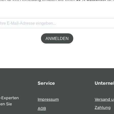
ANMELDEN
Service
Untern
-Experten
Impressum
Versand 
ben Sie
Zahlung
AGB