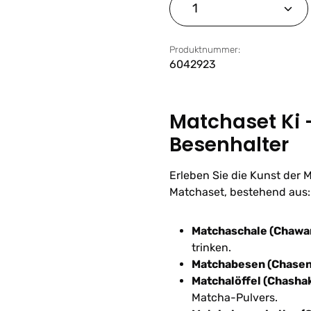
Produkt Anzahl: G
Produktnummer:
6042923
Matchaset Ki 
Besenhalter
Erleben Sie die Kunst der
Matchaset, bestehend aus:
Matchaschale (Chawa
trinken.
Matchabesen (Chasen
Matchalöffel (Chasha
Matcha-Pulvers.