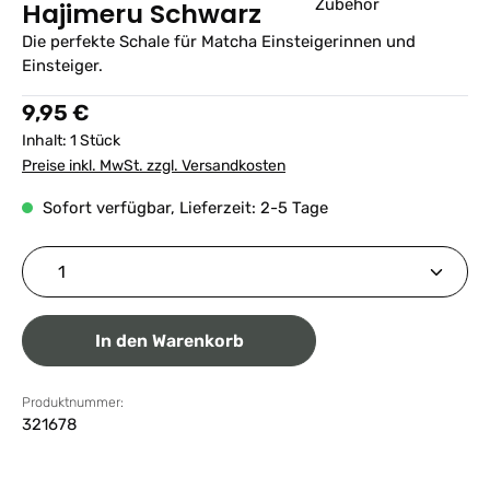
Hajimeru Schwarz
Die perfekte Schale für Matcha Einsteigerinnen und
Einsteiger.
Regulärer Preis:
9,95 €
Inhalt:
1 Stück
Preise inkl. MwSt. zzgl. Versandkosten
Sofort verfügbar, Lieferzeit: 2-5 Tage
Produkt Anzahl: Gib den gewünschten Wert ein ode
In den Warenkorb
Produktnummer:
321678