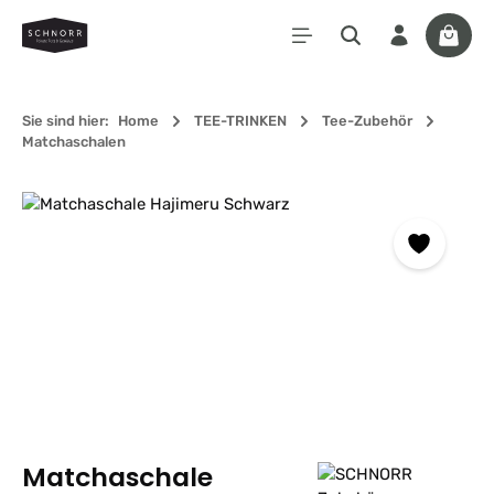
Zum Hauptinhalt springen
Waren
Sie sind hier:
Home
TEE-TRINKEN
Tee-Zubehör
Matchaschalen
Bildergalerie überspringen
Matchaschale