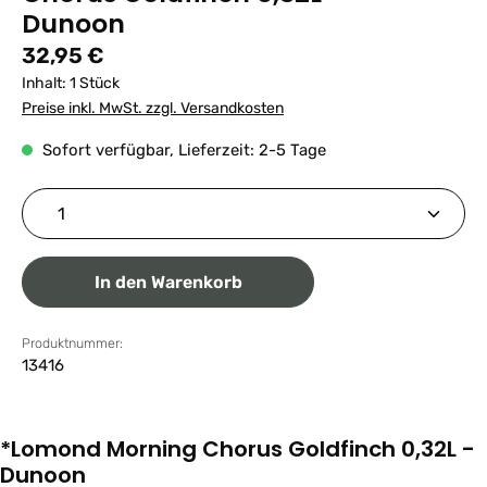
Dunoon
Regulärer Preis:
32,95 €
Inhalt:
1 Stück
Preise inkl. MwSt. zzgl. Versandkosten
Sofort verfügbar, Lieferzeit: 2-5 Tage
Produkt Anzahl: Gib den gewünschten Wert ein ode
In den Warenkorb
Produktnummer:
13416
*Lomond Morning Chorus Goldfinch 0,32L -
Dunoon