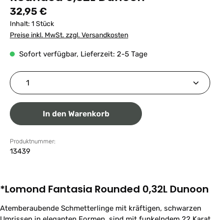
Regulärer Preis:
32,95 €
Inhalt:
1 Stück
Preise inkl. MwSt. zzgl. Versandkosten
Sofort verfügbar, Lieferzeit: 2-5 Tage
Produkt Anzahl: Gib den gewünschten Wert ein ode
In den Warenkorb
Produktnummer:
13439
*Lomond Fantasia Rounded 0,32L Dunoon
Atemberaubende Schmetterlinge mit kräftigen, schwarzen
Umrissen in eleganten Formen, sind mit funkelndem 22 Karat