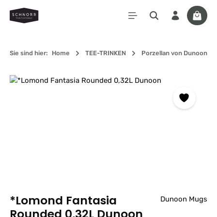
Zum Hauptinhalt springen
Waren
Sie sind hier:
Home
TEE-TRINKEN
Porzellan von Dunoon
Bildergalerie überspringen
*Lomond Fantasia
Dunoon Mugs
Rounded 0,32L Dunoon