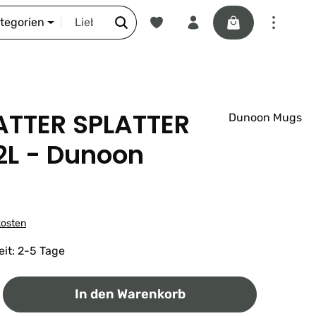
Du hast 0 Produkte auf dem Merkze
Warenkorb enthäl
DIE SCHNORR-STORY
ategorien
TTER SPLATTER
Dunoon Mugs
2L - Dunoon
kosten
eit: 2-5 Tage
ib den gewünschten Wert ein oder benutz
In den Warenkorb