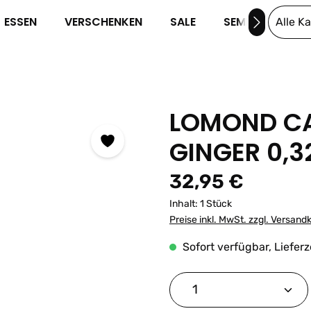
ESSEN
VERSCHENKEN
SALE
SEMINARE
Alle K
LOMOND CA
GINGER 0,3
Regulärer Preis:
32,95 €
Inhalt:
1 Stück
Preise inkl. MwSt. zzgl. Versand
Sofort verfügbar, Lieferz
Produkt Anzahl: G