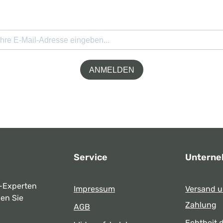
ANMELDEN
Service
Untern
-Experten
Impressum
Versand 
ben Sie
Zahlung
AGB
Echtheit 