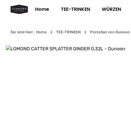
m Hauptinhalt springen
Zur Suche springen
Zur Hauptnavigation springen
Home
TEE-TRINKEN
WÜRZEN
Sie sind hier:
Home
TEE-TRINKEN
Porzellan von Dunoon
Bildergalerie überspringen