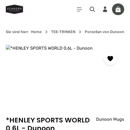
Zum Hauptinhalt springen
Waren
Sie sind hier:
Home
TEE-TRINKEN
Porzellan von Dunoon
Bildergalerie überspringen
*HENLEY SPORTS WORLD
Dunoon Mugs
0,6L - Dunoon