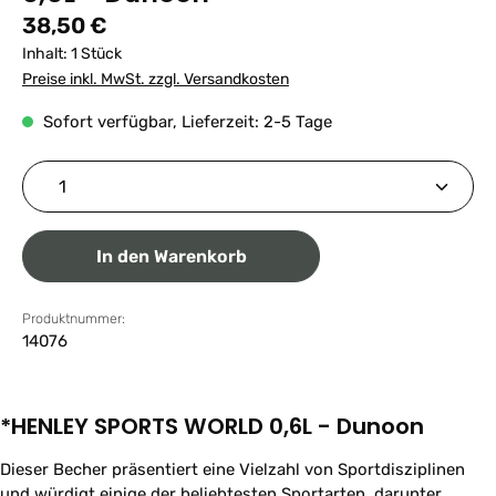
Regulärer Preis:
38,50 €
Inhalt:
1 Stück
Preise inkl. MwSt. zzgl. Versandkosten
Sofort verfügbar, Lieferzeit: 2-5 Tage
Produkt Anzahl: Gib den gewünschten Wert ein ode
In den Warenkorb
Produktnummer:
14076
*HENLEY SPORTS WORLD 0,6L - Dunoon
Dieser Becher präsentiert eine Vielzahl von Sportdisziplinen
und würdigt einige der beliebtesten Sportarten, darunter