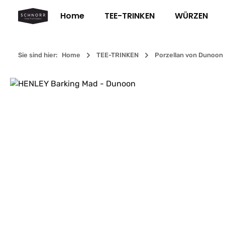
m Hauptinhalt springen
Zur Suche springen
Zur Hauptnavigation springen
Home
TEE-TRINKEN
WÜRZEN
Sie sind hier:
Home
TEE-TRINKEN
Porzellan von Dunoon
Bildergalerie überspringen