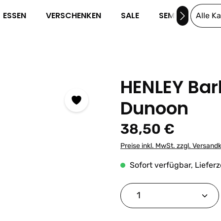
ESSEN
VERSCHENKEN
SALE
SEMINARE
Alle K
HENLEY Bar
Dunoon
Regulärer Preis:
38,50 €
Preise inkl. MwSt. zzgl. Versand
Sofort verfügbar, Lieferz
Produkt Anzahl: G